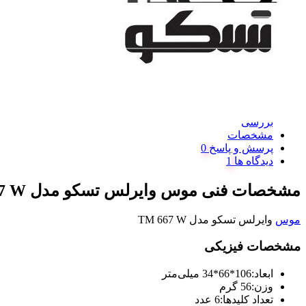
بررسی
مشخصات
پرسش و پاسخ
دیدگاه ها
مشخصات فنی موس وایرلس تسکو مدل TM 667 W
موس
وایرلس تسکو مدل TM 667 W
مشخصات فیزیکی
ابعاد:
106*66*34 میلی‌متر
وزن:
56 گرم
تعداد کلیدها:
6 عدد