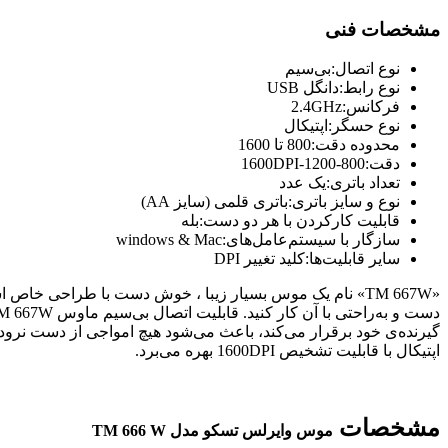
مشخصات فنی
نوع اتصال:
بی‌سیم
نوع رابط:
دانگل USB
فرکانس:
2.4GHz
نوع حسگر:
اپتیکال
محدوده دقت:
800 تا 1600
دقت:
800-1200-1600DPI
تعداد باتری:
یک عدد
نوع و سایز باتری:
باتری قلمی (سایز AA)
قابلیت کارکردن با هر دو دست:
بله
سازگار با سیستم‌عامل‌های:
windows & Mac
سایر قابلیت‌ها:
کلید تغییر DPI
اپتیکال با قابلیت تشخیص 1600DPI بهره می‌برد.
مشخصات
موس وایرلس تسکو مدل TM 666 W