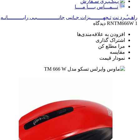
پـیگـیـری سـفارش
تـــمـــاس بــــا مــــا
راهـبـُـرد نت
تـجهــــــــیزات جـانبی
جانــــــــــــــبـی رایــــــــــانـه
1 دیدگاه
RNTM666W
افزودن به علاقه‌مندی‌ها
اشتراک گذاری
مرا مطلع کن
مقایسه
نمودار قیمت