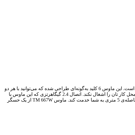
«TM 667W» نام یک موس بسیار زیبا ، خوش ‌دست با طراحی خاص است که برند ایرانی «تسکو» آن را طراحی، تولید و به بازار عرضه کرده است. این ماوس 6 کلید به‌گونه‌ای طراحی شده که می‌توانید با هر دو
دست و به‌راحتی با آن کار کنید. قابلیت اتصال بی‌سیم ماوس TM 667W به شما امکان می‌دهد تا آزادانه از آن استفاده کنید و هیچ سیمی میز محل کار تان را اشغال نکند. اتصال 2.4 گیگاهرتزی‌ که این ماوس با
گیرنده‌ی خود برقرار می‌کند، باعث می‌شود هیچ امواجی از دست نرود و کوچک‌ترین حرکت ماوس هم شناسایی شود؛ همچنین قادر است تا فاصله‌ی 5 متری به شما خدمت کند. ماوس TM 667W از یک حسگر