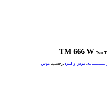
Tsco 
یــــــــــانـه
,
موس و کیبرد
برچسب:
موس