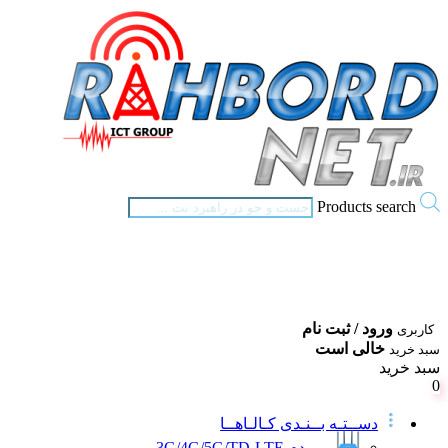
Products search
ورود / ثبت نام
کاربری
خالی است
سبد خرید
سبد خرید
0
دســتـه بــنـدی کـالـاهــا
مــودم 3G/4G/5G/TD-LTE