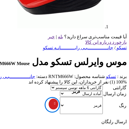
آیا قیمت مناسب‌تری سراغ دارید؟
بله
|
خیر
بازخورد درباره این کالا
تسکو
/
جانــــــــــــــبـی رایــــــــــانـه تسکو
موس وایرلس تسکو مدل TM 666 W
TM666W Mouse
برند :
تسکو
شناسه محصول:
RNTM666W
دسته:
جانــــــــــــــبـی را
100% (1) نفر از خریداران، این کالا را پیشنهاد کرده اند
گارانتی
قرمز
زمان ارسال
رنگ
ارسال رایگان