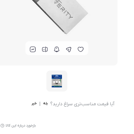
مودم 4G همراه
محصولات اپراتورهای همراه
مودم 3G همراه
تــــــــجـــهــــیـزات جــــــانـبـی
مـــــــــــودم USB
انــــــــــــدرویــد بـــــــــاکــــس
جــــــــــــــعـــــــبـه بــــــــــــــــاز
آیا قیمت مناسب‌تری سراغ دارید؟
بله
|
خیر
بازخورد درباره این کالا