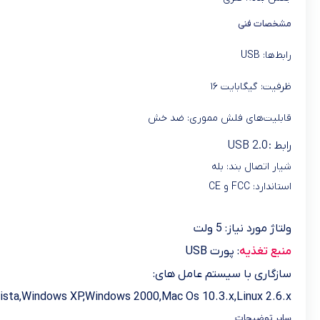
مشخصات فنی
رابط‌ها: USB
ظرفیت: گیگابایت ۱۶
قابلیت‌های فلش مموری: ضد خش
رابط :
USB 2.0
شیار اتصال بند: بله
استاندارد: FCC و CE
ولتاژ مورد نیاز: 5 ولت
منبع تغذیه
: پورت USB
سازگاری با سیستم عامل های:
sta,Windows XP,Windows 2000,Mac Os 10.3.x,Linux 2.6.x
سایر توضیحات