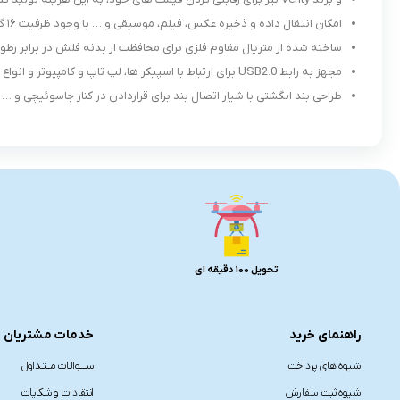
امکان انتقال داده و ذخیره عکس، فیلم، موسیقی و … با وجود ظرفیت ۱۶ گیگابایتی
ساخته شده از متریال مقاوم فلزی برای محافظت از بدنه فلش در برابر رط
مجهز به رابط USB2.0 برای ارتباط با اسپیکر ها، لپ تاپ و کامپیوتر و انواع دستگاه هوشمند سازگار
و
طراحی بند انگشتی با شیار اتصال بند برای قراردادن در کنار جاسوئیچی و …
تحویل 100 دقیقه ای
راهنمای خرید
خدمات مشتریان
شیوه های پرداخت
ســــوالـات مــتـداول
شیوه ثبت سفارش
انتقادات و شکایات