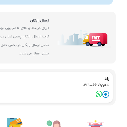
ارسال رایگان
1-برای خریدهای بال
باکس ارسال رایگان در بخش حمل و 
پستی فعال می شود.
راد
تلفن:
02191006617