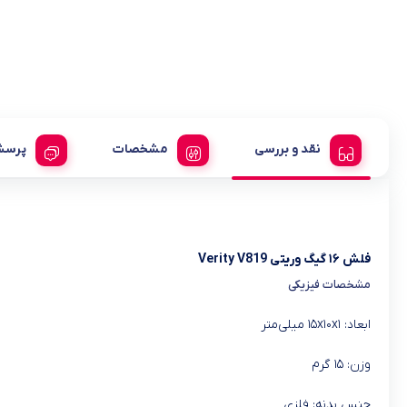
نقد و بررسی
مشخصات
پرسش
فلش ۱۶ گیگ وریتی Verity V819
مشخصات فیزیکی
ابعاد: ۱۵x۱۰x۱ میلی‌متر
وزن: ۱۵ گرم
جنس بدنه: فلزی