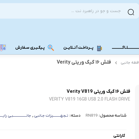
ــــــــــلـاگـــــــــــ
پــرداخـت آنــلایــن
پـیگـیـری سـفارش
فلش ۱۶ گیگ وریتی Verity
فظه جانبی
مودم دانگل 4G
مودم دانگل 3G
مـــودم بـیـر
فلش ۱۶ گیگ وریتی Verity V819
VERITY V819 16GB USB 2.0 FLASH DRIVE
شناسه محصول:
RN819
دسته:
تـجهــــــــیزات جـانبی
,
جانــــــــــــــبـی رایــــ
گارانتی