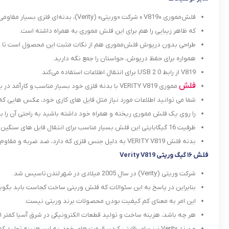
فلش‌مموری «V819 » شرکت «وریتی» (Verity)، بدنه‌ای فلزی بسیار مقاومی دارد
که ظاهر زیبایی را هم برای این فلش مموری به همراه داشته است.
طراحی بدون درپوش فلش‌مموری هم از نکات مثبت این محصول است تا لا
همواره برای حفظ درپوش، حواستان را جمع نگه دارید.
V819 از رابط USB 2.0 برای انتقال اطلاعات استفاده می‌کند.
فلش
مموری VERITY V819 با بدنه فلزی خود بسیار مناسب و کارآمد در بسیاری از مواقع است.
شما می توانید اطلاعات مورد نیاز مثل فایل های کاری خود، عکس هایی که در
را روی یک فلش مموری ریخته و همراه خود داشته باشید به راحتی آن را با ج
ظرفیت 16 گیگابایتی این فلش بسیار مناسب برای انتقال فایل های سنگین است شما می توانید به طور هم زمان چندین فیلم با کیفیت خوب را برو روی آن ریخته و با خود جا به جا کنید.
بدنه فلش VERITY V819 به دلیل جنس فلزی که دارد، ضد ضربه و مقاوم در برابر شوک و لرزش است به همین دلیل فلش شما در مقابل آسیب ها احتمالی در آینده بسیار مقاوم تر خواهد بود.
فلش ۱۶ گیگ وریتی Verity V819
شرکت وریتی (Verity) در سال 2005 میلادی در شهر لندن تاسیس شد.
بنابراین در پاسخ به این سئوالات که فلش وریتی ساخت کجاست باید بگوییم که محصولات شرکت rity
این امر به معنای کم کیفیت بودن محصولات برند وریتی نیست.
هر چه باشد، هزینه ساخت و تولید قطعات الکترونیکی در شرق آسیا کمتر 
و برند Verity نیز برای رقابتی کردن قیمت های خود، به این هزینه تولید کم، نیاز دارد.