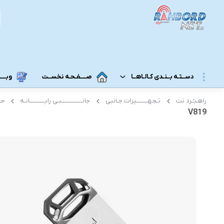
دســتـه بــنـدی کـالـاهــا
صــــفـحـه نخســت
وبــــــ
راهـبـُـرد نت
تـجهــــــــیزات جـانبی
جانــــــــــــــبـی رایــــــــــانـه
حا
مــودم 3G/4G/5G/TD-LTE
مــودم رومـــیـزی
V819
مودم 5G رومیزی
مـودم ADSL/VDSL/GPON
مودم 4G رومیزی
مـــحـصـولات ایــــرانـســـــــــل
مودم 3G رومیزی
مــــحـصـولات هــــــمــراه اول
مـــودم هـــــمـراه
مـــــــحـصــولات رایـــــــتـــــــل
مودم 5G همراه