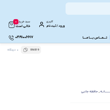
0
کاربری
سبد خرید
ورود / ثبت نام
خالی است
02191006617
تـــمـــاس بــــا مــــا
0 دیدگاه
RN819
ونـی
ــــــانـه
,
حافظه جانبی