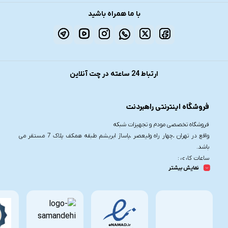
با ما همراه باشید
ارتباط 24 ساعته در چت آنلاین
فروشگاه اینترنتی راهبردنت
فروشگاه تخصصی مودم و تجهیزات شبکه
واقع در تهران ،چهار راه ولیعصر ،پاساژ ابریشم طبقه همکف پلاک 7 مستقر می
باشد.
ساعات کاری :
نمایش بیشتر
شنبه تا چهارشنبه از ساعت 9.30 تا 20
پنج شنبه از ساعت 9.30 تا 17
تلفن تماس :
021-91006617
09190055755