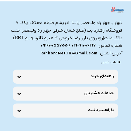
تهران، چهار راه ولیعصر پاساژ ابریشم طبقه همکف پلاک ۷
فروشگاه راهبُرد نِت (ضلع شمال شرقی چهار راه ولیعصر|جنب
بانک ملت|روبروی بازار رضا|خروجی ۳ مترو تاترشهر و BRT)‎‎
شماره تماس
021-91006617 / 09190055755
آدرس ایمیل
RahbordNet.IR@Gmail.com
اطلاعات تماس
راهنمای خرید
خدمات مشتریان
با راهــبــرد نــت