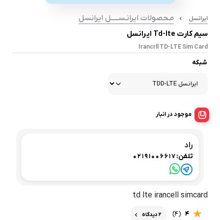
مـحصولات ایرانـســـــل ایرانسل
ایرانسل
سیم کارت Td-lte ایرانسل
Irancrll TD-LTE Sim Card
شبکه
موجود در انبار
راد
تلفن:
02191006617
td lte irancell simcard
(4)
4
2 دیدگاه