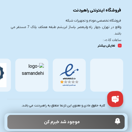
فروشگاه اینترنتی راهبردنت
فروشگاه تخصصی مودم و تجهیزات شبکه
واقع در تهران ،چهار راه ولیعصر ،پاساژ ابریشم طبقه همکف پلاک 7 مستقر می
باشد.
ساعات کاری :
نمایش بیشتر
شنبه تا چهارشنبه از ساعت 9.30 تا 20
پنج شنبه از ساعت 9.30 تا 17
تلفن تماس :
021-91006617
09190055755
کلیه حقوق مادی و معنوی این تارنما متعلق به راهبردنت می باشد.
موجود شد خبرم کن