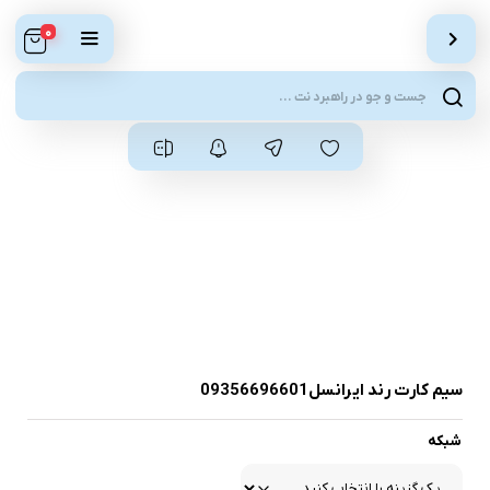
0
ts
ch
سیم کارت رند ایرانسل09356696601
شبکه