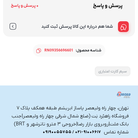
پرسش و پاسخ
0 پرسش و پاسخ
شما هم درباره این کالا پرسش ثبت کنید
شناسه محصول:
RN09356696601
سیم کارت اعتباری
تهران، چهار راه ولیعصر پاساژ ابریشم طبقه همکف پلاک ۷
فروشگاه راهبُرد نِت (ضلع شمال شرقی چهار راه ولیعصر|جنب
بانک ملت|روبروی بازار رضا|خروجی ۳ مترو تاترشهر و BRT)‎‎
شماره تماس
021-91006617 / 09190055755