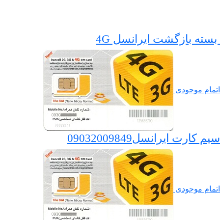
بسته بازگشت ایرانسل 4G
اتمام موجودی
سیم کارت ایرانسل09032009849
اتمام موجودی