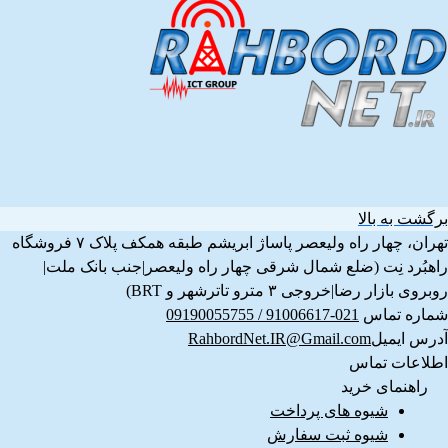
برگشت به بالا
تهران، چهار راه ولیعصر پاساژ ابریشم طبقه همکف پلاک ۷ فروشگاه
راهبُرد نِت (ضلع شمال شرقی چهار راه ولیعصر|جنب بانک ملت|
روبروی بازار رضا|خروجی ۳ مترو تاترشهر و BRT)‎‎
شماره تماس
021-91006617 / 09190055755
آدرس ایمیل
RahbordNet.IR@Gmail.com
اطلاعات تماس
راهنمای خرید
شیوه های پرداخت
شیوه ثبت سفارش