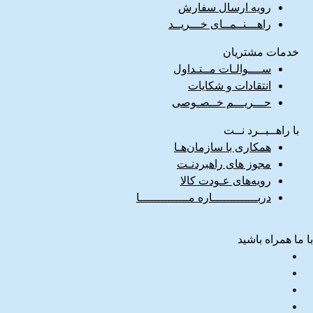
رویه ارسال سفارش
راهـــنــمــای خـــریــد
خدمات مشتریان
ســــوالـات مــتـداول
انتقادات و شکایات
حـــریـــم خــصـوصی
با راهــبــرد نــت
همکاری با سازمان‌هـا
مجوز های راهبردنـت
رویه‌های عـودت کالا
دربـــــــــــــاره مــــــــــــــا
با ما همراه باشید