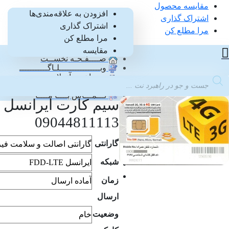
مقایسه محصول
0
افزودن به علاقه‌مندی‌ها
اشتراک گذاری
اشتراک گذاری
0
مرا مطلع کن
مرا مطلع کن
دســتـه بــنـدی کـالـاهــا
مقایسه
صــــفـحـه نخســت
وبــــــــــــــــلـاگـــــــــــ
پــرداخـت آنــلایــن
Product
پـیگـیـری سـفارش
searc
تـــمـــاس بــــا مــــا
سیم کارت ایرانسل
09044811113
گارانتی
شبکه
زمان
ارسال
وضعیت