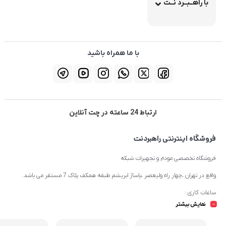
با راهــبــرد نــت
با ما همراه باشید
ارتباط 24 ساعته در چت آنلاین
فروشگاه اینترنتی راهبردنت
فروشگاه تخصصی مودم و تجهیزات شبکه
واقع در تهران ،چهار راه ولیعصر ،پاساژ ابریشم طبقه همکف پلاک 7 مستقر می باشد.
ساعات کاری :
نمایش بیشتر
شنبه تا چهارشنبه از ساعت 9.30 تا 20