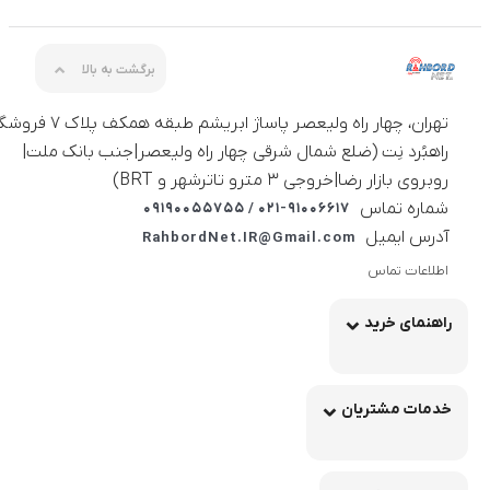
برگشت به بالا
تهران، چهار راه ولیعصر پاساژ ابریشم طبقه همکف 
راهبُرد نِت (ضلع شمال شرقی چهار راه ولیعصر|جنب بانک ملت|
روبروی بازار رضا|خروجی ۳ مترو تاترشهر و BRT)‎‎
شماره تماس
021-91006617 / 09190055755
آدرس ایمیل
RahbordNet.IR@Gmail.com
اطلاعات تماس
راهنمای خرید
خدمات مشتریان