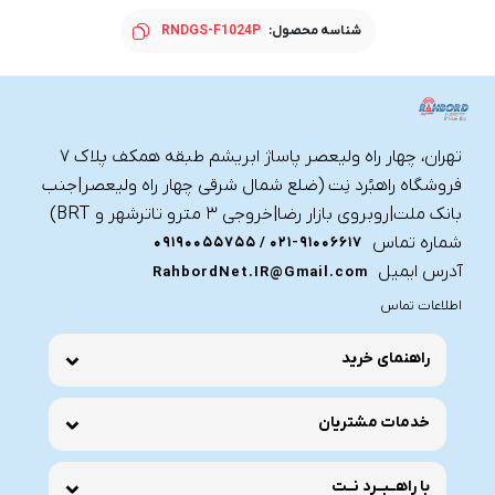
شناسه محصول:
RNDGS-F1024P
تهران، چهار راه ولیعصر پاساژ ابریشم طبقه همکف پلاک ۷
فروشگاه راهبُرد نِت (ضلع شمال شرقی چهار راه ولیعصر|جنب
بانک ملت|روبروی بازار رضا|خروجی ۳ مترو تاترشهر و BRT)‎‎
شماره تماس
021-91006617 / 09190055755
آدرس ایمیل
RahbordNet.IR@Gmail.com
اطلاعات تماس
راهنمای خرید
خدمات مشتریان
با راهــبــرد نــت