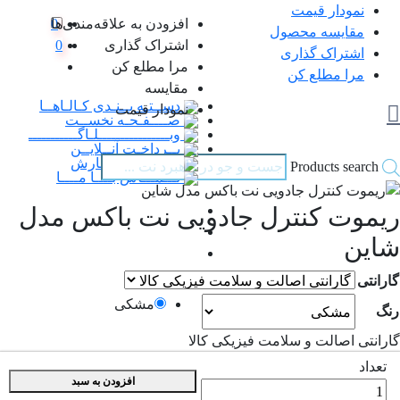
نمودار قیمت
0
افزودن به علاقه‌مندی‌ها
مقایسه محصول
اشتراک گذاری
0
اشتراک گذاری
مرا مطلع کن
مرا مطلع کن
مقایسه
دســتـه بــنـدی کـالـاهــا
نمودار قیمت
صــــفـحـه نخســت
وبــــــــــــــــلـاگـــــــــــ
پــرداخـت آنــلایــن
پـیگـیـری سـفارش
Products search
تـــمـــاس بــــا مــــا
ریموت کنترل جادویی نت باکس مدل
شاین
گارانتی
مشکی
رنگ
گارانتی اصالت و سلامت فیزیکی کالا
تعداد
افزودن به سبد