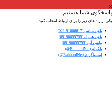
پاسخگوی شما هستیم
یکی از راه های زیر را برای ارتباط انتخاب کنید
تلفن تماس (91006617-021)
تلفن همراه (09190055755)
واتس آپ (09190055755)
تلگرام (RahbordNet@)
اینستاگرام (RahbordNet@)