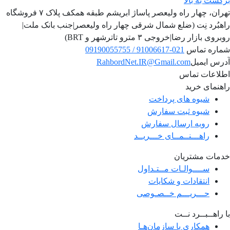
برگشت به بالا
تهران، چهار راه ولیعصر پاساژ ابریشم طبقه همکف پلاک ۷ فروشگاه
راهبُرد نِت (ضلع شمال شرقی چهار راه ولیعصر|جنب بانک ملت|
روبروی بازار رضا|خروجی ۳ مترو تاترشهر و BRT)‎‎
شماره تماس
021-91006617 / 09190055755
آدرس ایمیل
RahbordNet.IR@Gmail.com
اطلاعات تماس
راهنمای خرید
شیوه های پرداخت
شیوه ثبت سفارش
رویه ارسال سفارش
راهـــنــمــای خـــریــد
خدمات مشتریان
ســــوالـات مــتـداول
انتقادات و شکایات
حـــریـــم خــصـوصی
با راهــبــرد نــت
همکاری با سازمان‌هـا