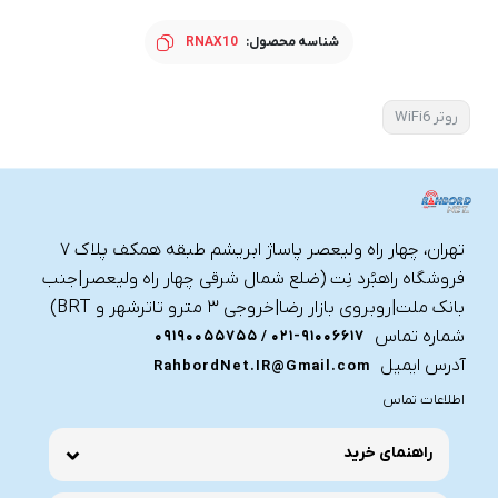
شناسه محصول:
RNAX10
روتر WiFi6
تهران، چهار راه ولیعصر پاساژ ابریشم طبقه همکف پلاک ۷
فروشگاه راهبُرد نِت (ضلع شمال شرقی چهار راه ولیعصر|جنب
بانک ملت|روبروی بازار رضا|خروجی ۳ مترو تاترشهر و BRT)‎‎
شماره تماس
021-91006617 / 09190055755
آدرس ایمیل
RahbordNet.IR@Gmail.com
اطلاعات تماس
راهنمای خرید