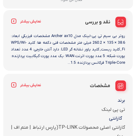
نقد و بررسی
نمایش بیشتر
روتر بی سیم تی پی-لینک مدل Archer ax10 مشخصات فیزیکی ابعاد:
38.6 × 135 × 260.2 میلی متر مشخصات فنی دکمه ها: کلید WPS/Wi-
Fi , کلید ریست , کلید پاور نشانه گر LED: دارد آنتن خارجی: 4 عدد تعداد
پورت شبکه: 5 عدد پورت اترنت WAN: یک عدد پورت گیگابیت پردازنده:
Triple-Core فرکانس پردازنده: 1.5...
مشخصات
نمایش بیشتر
برند
تی پی لینک
گارانتی
گارانتی اصلی محصولات TP-LINK(پارس ارتباط | متم اف |