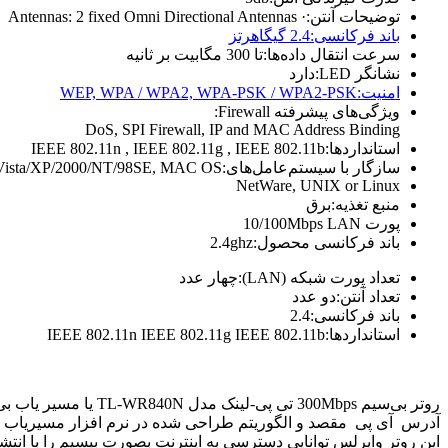
توضیحات آنتن:
· Antennas: 2 fixed Omni Directional Antennas
باند فرکانسی:
2.4 گیگاهرتز
سرعت انتقال داده‌ها:
تا 300 مگابیت بر ثانیه
نشانگر LED:
دارد
امنیت:
WEP, WPA / WPA2, WPA-PSK / WPA2-PSK
ویژگی‌های پیشرفته Firewall:
DoS, SPI Firewall, IP and MAC Address Binding
استانداردها:
IEEE 802.11n , IEEE 802.11g , IEEE 802.11b
سازگار با سیستم‌عامل‌های:
/Vista/XP/2000/NT/98SE, MAC OS,
NetWare, UNIX or Linux
منبع تغذیه:برق
پورت 10/100Mbps LAN
باند فرکانسی محصول:
2.4ghz
تعداد پورت شبکه (LAN):چهار عدد
تعداد آنتن:دو عدد
باند فرکانسی:2.4
استانداردها:IEEE 802.11n IEEE 802.11g IEEE 802.11b
روتر بی‌سیم 300Mbps
آدرس آی پی مقصد و الگوریتم طراحی شده در نرم افزار مسیریاب ا
این روتر وایرلس توانایی دسترسی به اینترنت بصورت بیسیم را با انتشار ا