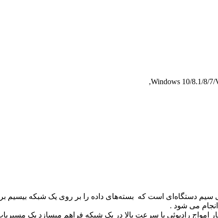
Windows 10/8.1/8/7
 تی پی-لینک مدل TL-WR840N یا مسیر یاب بی سیم دستگاه‌ای است که بسته‌های داده‌ را بر 
نجام می شود .
مواج رادیوئی با سرعت بالا در یک شبکه فراهم میسازد یک مسیریاب بیسیم با