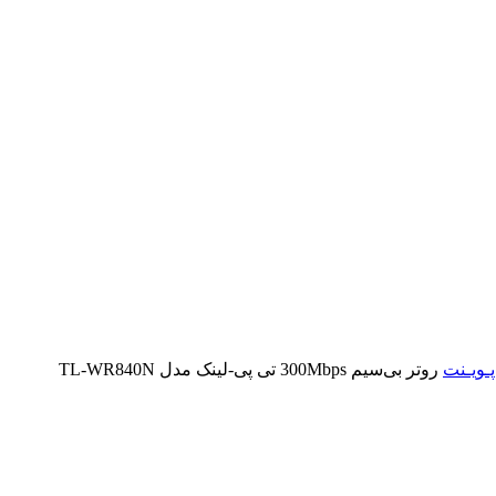
ـویـنت
روتر بی‌سیم 300Mbps تی پی-لینک مدل TL-WR840N