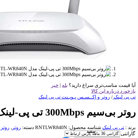
آیا قیمت مناسب‌تری سراغ دارید؟
بله
|
خیر
بازخورد درباره این کالا
تی پی لینک
/
روتر و اکــسـس پـویـنت تی پی لینک
روتر بی‌سیم 300Mbps تی پی-لینک مدل TL-WR840N
برند :
تی پی لینک
شناسه محصول:
RNTLWR840N
دسته:
روتر
,
روتر 
سفید
گارانتی