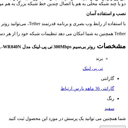
دو یا چند شبکه محلی به هم یا اتصال چندین خط شبکه بزرگ به هم مور
نصب و استفاده آسان
با استفاده از رابط وب بصری و برنامه قدرتمند Tether، می‌توانید روتر TL-WR840N را در عرض چند دقیقه تنظیم کنید.
Tether همچنین به شما امکان می دهد تنظیمات شبکه خود را از هر دستگاه Android یا iOS ، از جمله کنترل والدین و کنترل دسترسی مدیریت کنید.
مشخصات
روتر بی‌سیم 300Mbps تی پی-لینک مدل TL-WR840N
برند
تی پی لینک
گارانتی
گارانتی 36 ماهه پارس ارتباط
رنگ
سفید
شما همچنین می توانید یک پرسش در مورد این محصول ثبت کنید