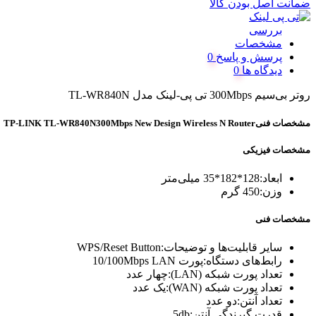
ضمانت اصل بودن کالا
بررسی
مشخصات
پرسش و پاسخ
دیدگاه ها
روتر بی‌سیم 300Mbps تی پی-لینک مدل TL-WR840N
مشخصات فنیTP-LINK TL-WR840N300Mbps New Design Wireless N Router
مشخصات فیزیکی
ابعاد:
128*182*35 میلی‌متر
وزن:
450 گرم
مشخصات فنی
سایر قابلیت‌ها و توضیحات:
WPS/Reset Button
رابط‌های دستگاه:
پورت 10/100Mbps LAN
تعداد پورت شبکه (LAN):
چهار عدد
تعداد پورت شبکه (WAN):
یک عدد
تعداد آنتن:
دو عدد
قدرت گیرندگی آنتن:
5db