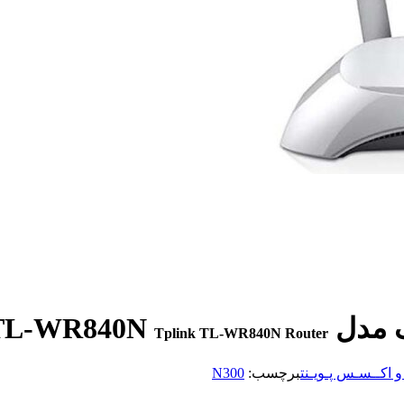
Tplink TL-WR840N Router
و اکــسـس پـویـنت
برچسب:
N300