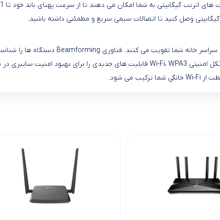
روتر Archer AX12 با 4 آنتن خارجی با کارایی بالا
مخصوصاً برای پریزهایی که قبلاً دسترسی به آن‌ها سخت بود. آخرین پروتکل امنیتی i-Fi، WPA3