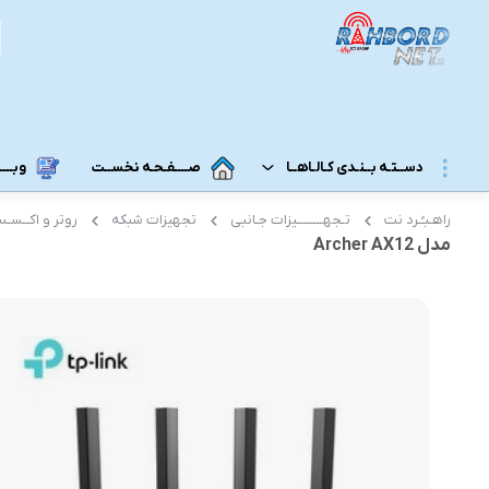
دســتـه بــنـدی کـالـاهــا
صــــفـحـه نخســت
وبــــــ
راهـبـُـرد نت
تـجهــــــــیزات جـانبی
تجهیزات شبکه
روتر و اکــسـ
مــودم 3G/4G/5G/TD-LTE
مــودم رومـــیـزی
مدل Archer AX12
مودم 5G رومیزی
مـودم ADSL/VDSL/GPON
مودم 4G رومیزی
مـــحـصـولات ایــــرانـســـــــــل
مودم 3G رومیزی
مــــحـصـولات هــــــمــراه اول
مـــودم هـــــمـراه
مـــــــحـصــولات رایـــــــتـــــــل
مودم 5G همراه