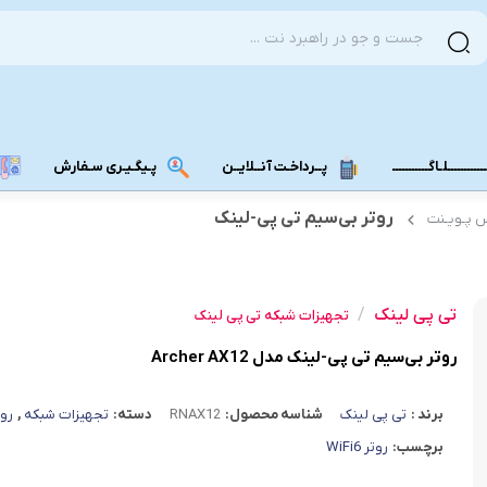
ــــــــــلـاگـــــــــــ
پــرداخـت آنــلایــن
پـیگـیـری سـفارش
روتر بی‌سیم تی پی-لینک
س پـویـنت
مودم دانگل 4G
مودم دانگل 3G
تی پی لینک
/
مـــودم بـیـر
تجهیزات شبکه تی پی لینک
روتر بی‌سیم تی پی-لینک مدل Archer AX12
برند :
تی پی لینک
شناسه محصول:
RNAX12
دسته:
تجهیزات شبکه
,
روت
برچسب:
روتر WiFi6