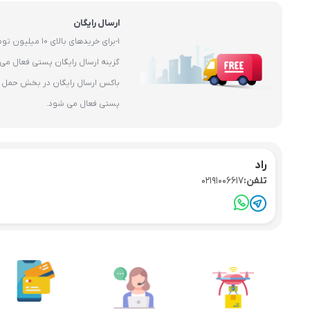
ارسال رایگان
1-برای خریدهای بال
باکس ارسال رایگان در بخش حمل و 
پستی فعال می شود.
راد
تلفن:
02191006617