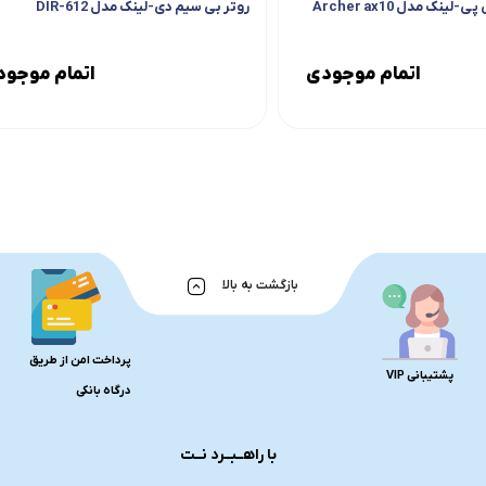
ینک مدل Archer ax10
روتر بی سیم دی-لینک مدل DIR-612
اتمام موجودی
اتمام موجو
بازگشت به بالا
پرداخت امن از طریق
پشتیبانی VIP
درگاه بانکی
با راهــبــرد نــت