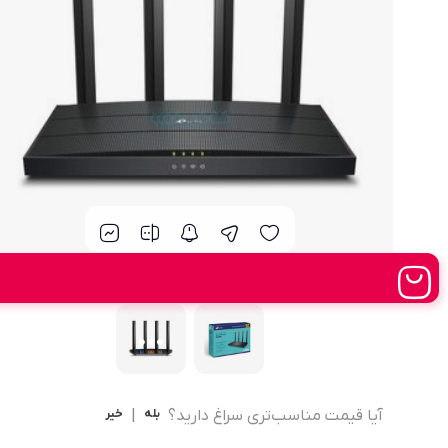
مودم 4G همراه
محصولات اپراتورهای همراه
مودم 3G همراه
تــــــــجـــهــــیـزات جــــــانـبـی
مـــــــــــودم USB
انــــــــــــدرویــد بـــــــــاکــــس
جــــــــــــــعـــــــبـه بــــــــــــــــاز
آیا قیمت مناسب‌تری سراغ دارید؟
بله
|
خیر