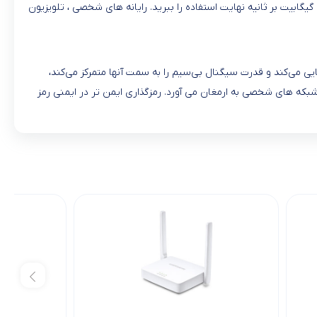
داشتن پردازنده 3 هسته ای یکی از بهترین روتر های بازار است. همه پورت های اترنت گیگابیتی به شما امکان می دهند تا از سرعت پهنای باند خود تا 1 گیگابیت بر ثانیه نهایت استفاده را ببرید. رایانه‌ های شخصی ، تلویزیون‌
 سیگنال های WiFi را در سراسر خانه شما تقویت می کنند. فناوری Beamforming دستگاه‌ ها را شناسایی می‌کند و قدرت سیگنال بی‌سیم را به سمت آنها متمرکز می‌کند،
W قابلیت های جدیدی را برای بهبود امنیت سایبری در شبکه های شخصی به ارمغان می آورد. رمزگذاری ایمن تر در ایمنی رمز