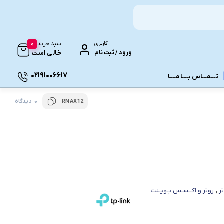
0
کاربری
سبد خرید
ورود / ثبت نام
خالی است
02191006617
تـــمـــاس بــــا مــــا
0 دیدگاه
RNAX12
ونـی
ر
,
روتر و اکــسـس پـویـنت