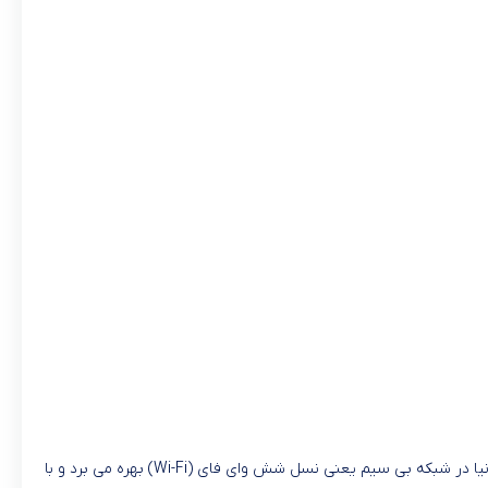
روتر بی سیم و دوباند AX1500 تی پی لینک (TP-Link) مدل Archer AX12 یکی از جدید ترین محصولات این شرکت می باشد. که از آخرین فناوری روز دنیا در شبکه بی سیم یعنی نسل شش وای فای (Wi-Fi) بهره می برد و با