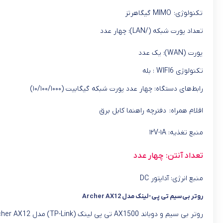
تکنولوژی: MIMO گیگاهرتز
تعداد پورت شبکه (/LAN): چهار عدد
پورت (WAN): یک عدد
تکنولوژی WIFI6 : بله
رابط‌های دستگاه: چهار عدد پورت شبکه گیگابیت (۱۰/۱۰۰/۱۰۰۰)
اقلام همراه: دفترچه‌ راهنما کابل برق
منبع تغذیه: ۱۲V-۱A
تعداد آنتن: چهار عدد
منبع انرژی: آداپتور DC
روتر بی‌سیم تی پی-لینک مدل Archer AX12