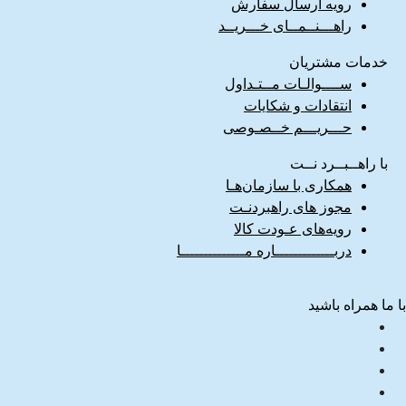
رویه ارسال سفارش
راهـــنــمــای خـــریــد
خدمات مشتریان
ســــوالـات مــتـداول
انتقادات و شکایات
حـــریـــم خــصـوصی
با راهــبــرد نــت
همکاری با سازمان‌هـا
مجوز های راهبردنـت
رویه‌های عـودت کالا
دربـــــــــــــاره مــــــــــــــا
با ما همراه باشید