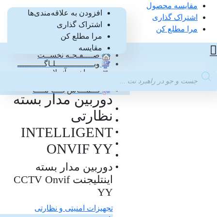
مقایسه محصول
0
افزودن به علاقه‌مندی‌ها
اشتراک گذاری
اشتراک گذاری
0
مرا مطلع کن
مرا مطلع کن
دســتـه بــنـدی کـالـاهــا
مقایسه
صــــفـحـه نخســت
وبــــــــــــــــلـاگـــــــــــ
پــرداخـت آنــلایــن
Product
پـیگـیـری سـفارش
searc
تـــمـــاس بــــا مــــا
دوربین مدار بسته
نظارتی
INTELLIGENT
ONVIF YY
دوربین مدار بسته
اینتلیجنت CCTV Onvif
YY
تجهیزات امنیتی و نظارتی