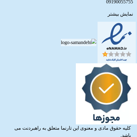
09190055755
نمایش بیشتر
کلیه حقوق مادی و معنوی این تارنما متعلق به راهبردنت می
باشد.