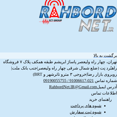
برگشت به بالا
تهران، چهار راه ولیعصر پاساژ ابریشم طبقه همکف پلاک ۷ فروشگاه
راهبُرد نِت (ضلع شمال شرقی چهار راه ولیعصر|جنب بانک ملت|
روبروی بازار رضا|خروجی ۳ مترو تاترشهر و BRT)‎‎
شماره تماس
021-91006617 / 09190055755
آدرس ایمیل
RahbordNet.IR@Gmail.com
اطلاعات تماس
راهنمای خرید
شیوه های پرداخت
شیوه ثبت سفارش