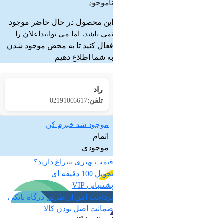
ناموجود
این محصول در حال حاضر موجود
نمی باشد، اما می توانیداعلان را
فعال کنید تا به محض موجود شدن
به شما اطلاع دهیم
راد
تلفن:
02191006617
موجود شد خبرم کن
اتمام
موجودی
قیمت بهتری سراغ دارید؟
تحویل 100 دقیقه ای
پشتیبانی VIP
پرداخت امن از طریق درگاه بانکی
ضمانت اصل بودن کالا