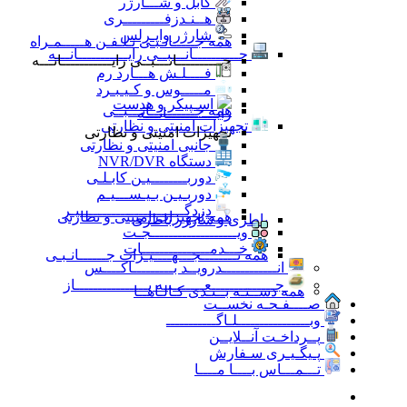
کابل و شـــارژر
هــنـدزفـــــــــری
شارژر وایـرلس
همه جـــــانـبـی تـلـفـن هـــــمـراه
جــــــــــانـــبــی رایـــــــــــانـــه
جــــــــــانـــبــی رایـــــــــــانـــه
فــــلـش هـــارد رم
مـــــوس و کـیـبـرد
اسـپیکر و هدست
همه جــــــــــانـــبــی
رایـــــــــــانـــه
تجهیزات امنیتی و نظارتی
تجهیزات امنیتی و نظارتی
جانبی امنیتی و نظارتی
دستگاه NVR/DVR
دوربــــــــیـن کابـلـی
دوربـیـن بـیـســـیـم
دزدگـــــــــــــــــــــــیـر
همه تجهیزات امنیتی و نظارتی
باطری و شارژر باطری
ویـــــــــــــــــــجـت
خـــدمـــــــــــــــات
همه تــــــــجـــهــــیـزات جــــــانـبـی
انــــــــــــدرویــد بـــــــــاکــــس
جــــــــــــــعـــــــبـه بــــــــــــــــاز
همه دســتـه بــنـدی کـالـاهــا
صــــفـحـه نخســت
وبــــــــــــــــلـاگـــــــــــ
پــرداخـت آنــلایــن
پـیگـیـری سـفارش
تـــمـــاس بــــا مــــا