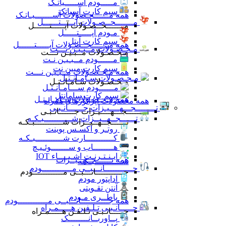
مـــــودم آســـــیاتـک
سیم کارت آسیاتک
همه مــــــحـصولات آســـــــیـاتـک
مـــــــحــصـولات آپـــــتــــــل
مـــــــحــصـولات آپـــــتــــــل
مـودم آپـــــتـــــل
سیم کارت آپتل
همه مـــــــحــصـولات آپـــــتــــــل
مـحـصـولات مــبـیـن نـــت
مـحـصـولات مــبـیـن نـــت
مــــــودم مــبـیـن نـت
سیم کارت مبین نت
همه مـحـصـولات مــبـیـن نـــت
مـحـصـولات سـامـانـتـل
مـحـصـولات سـامـانـتـل
مــــــودم ســـامـانـتـل
سیم کارت سامانتل
همه مـحـصـولات سـامـانـتـل
همه محصولات اپراتورهای همراه
تــــــــجـــهــــیـزات جــــــانـبـی
تــــــــجـــهــــیـزات جــــــانـبـی
تــــــجــهــیــزات شـــــــــــبـکـه
تــــــجــهــیــزات شـــــــــــبـکـه
روتـر و اکسـس پوینت
کـــــــــــارت شـــــــــــبـکـه
هــــــــاب و ســـــــوئـیـچ
ایـنـتـرنـت اشـیــــاء IOT
همه تــــــجــهــیــزات
شـــــــــــبـکـه
جـــــــــــانـــبــی مــــــــــــودم
جـــــــــــانـــبــی مــــــــــــودم
آداپتور مودم
آنتن تقـویتی
باطــری مـودم
همه جـــــــــــانـــبــی مــــــــــــودم
جـــــانـبـی تـلـفـن هـــــمـراه
جـــــانـبـی تـلـفـن هـــــمـراه
پــاوربــانــــــــک