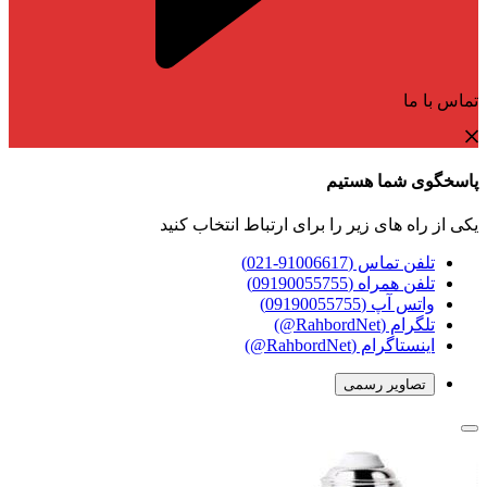
تماس با ما
پاسخگوی شما هستیم
یکی از راه های زیر را برای ارتباط انتخاب کنید
تلفن تماس (91006617-021)
تلفن همراه (09190055755)
واتس آپ (09190055755)
تلگرام (RahbordNet@)
اینستاگرام (RahbordNet@)
تصاویر رسمی