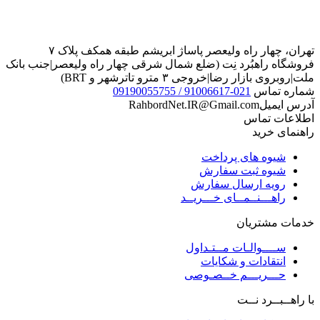
تهران، چهار راه ولیعصر پاساژ ابریشم طبقه همکف پلاک ۷
فروشگاه راهبُرد نِت (ضلع شمال شرقی چهار راه ولیعصر|جنب بانک
ملت|روبروی بازار رضا|خروجی ۳ مترو تاترشهر و BRT)‎‎
شماره تماس
021-91006617 / 09190055755
آدرس ایمیل
RahbordNet.IR@Gmail.com
اطلاعات تماس
راهنمای خرید
شیوه های پرداخت
شیوه ثبت سفارش
رویه ارسال سفارش
راهـــنــمــای خـــریــد
خدمات مشتریان
ســــوالـات مــتـداول
انتقادات و شکایات
حـــریـــم خــصـوصی
با راهــبــرد نــت