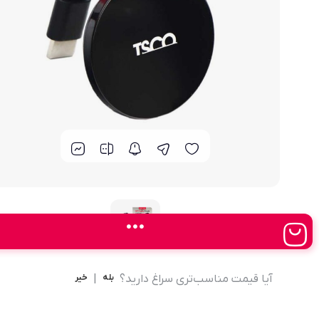
مودم 4G همراه
محصولات اپراتورهای همراه
مودم 3G همراه
تــــــــجـــهــــیـزات جــــــانـبـی
مـــــــــــودم USB
انــــــــــــدرویــد بـــــــــاکــــس
جــــــــــــــعـــــــبـه بــــــــــــــــاز
آیا قیمت مناسب‌تری سراغ دارید؟
بله
|
خیر