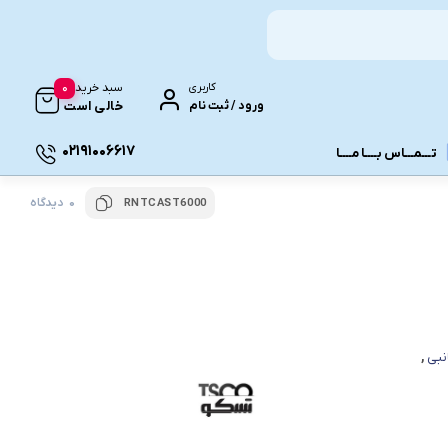
0
کاربری
سبد خرید
ورود / ثبت نام
خالی است
02191006617
تـــمـــاس بــــا مــــا
0 دیدگاه
RNTCAST6000
ونـی
انبی
,