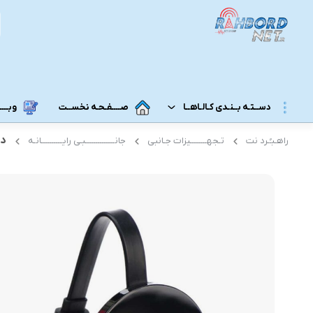
دســتـه بــنـدی کـالـاهــا
صــــفـحـه نخســت
وبــــــ
دانگل I
راهـبـُـرد نت
تـجهــــــــیزات جـانبی
جانــــــــــــــبـی رایــــــــــانـه
مــودم 3G/4G/5G/TD-LTE
مــودم رومـــیـزی
مودم 5G رومیزی
مـودم ADSL/VDSL/GPON
مودم 4G رومیزی
مـــحـصـولات ایــــرانـســـــــــل
مودم 3G رومیزی
مــــحـصـولات هــــــمــراه اول
مـــودم هـــــمـراه
مـــــــحـصــولات رایـــــــتـــــــل
مودم 5G همراه