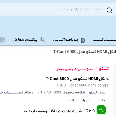
ــــــــــلـاگـــــــــــ
پــرداخـت آنــلایــن
پـیگـیـری سـفارش
HDM تسکو مدل T-Cast 6000
مودم دانگل 4G
مودم دانگل 3G
تسکو
/
تـجهــــــــیزات جـانبی تسکو
مـــودم بـیـر
دانگل HDMI تسکو مدل T-Cast 6000
TSCO T-cast 6000 hdmi dongle
برند :
تسکو
شناسه محصول:
RNTCAST6000
دسته:
تـجهــــــــیزات جـ
جانــــــــــــــبـی رایــــــــــانـه
100% (3) نفر از خریداران، این کالا را پیشنهاد کرده اند