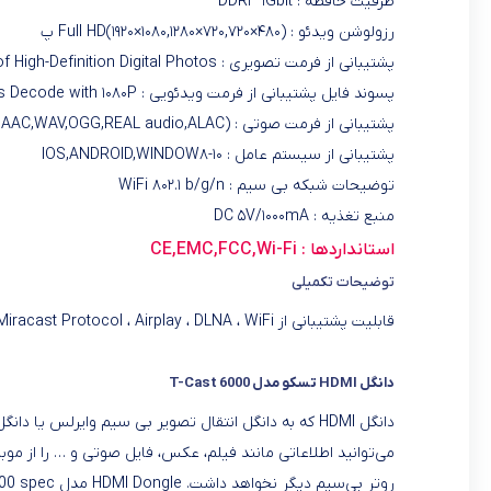
ظرفیت حافظه : DDR۳ ۱Gbit
رزولوشن ویدئو : Full HD(۱۹۲۰×۱۰۸۰,۱۲۸۰×۷۲۰,۷۲۰×۴۸۰) پ
پشتیبانی از فرمت تصویری : JPEG,BMP,GIF,PNG,TIFF-Support ۸۰۰۰×۸۰۰۰ Resolution of High-Definition Digital Photos
پسوند فایل پشتیبانی از فرمت ویدئویی : avi,vob,mkv,ts,m۲ts,rm,f۴v,flv,mpg/mpeg,mov–(H.۲۶۵,H.۲۶۴,VP۸,RV,WMV,AVS,H.۲۶۳,MPEG۴) Video Formats Decode with ۱۰۸۰P
پشتیبانی از فرمت صوتی : (MP۳,WMA,AAC,WAV,OGG,REAL audio,ALAC) FLAC,APE HD Hi-Fi Audio Formats
پشتیبانی از سیستم عامل : IOS,ANDROID,WINDOW۸-۱۰
توضیحات شبکه بی سیم : WiFi ۸۰۲.۱ b/g/n
منبع تغذیه : DC ۵V/۱۰۰۰mA
استانداردها : CE,EMC,FCC,Wi-Fi
توضیحات تکمیلی
قابلیت پشتیبانی از EZCAST ، Miracast Protocol ، Airplay ، DLNA ، WiFi دارای دفترچه راهنمای فارسی
دانگل HDMI تسکو مدل T-Cast 6000