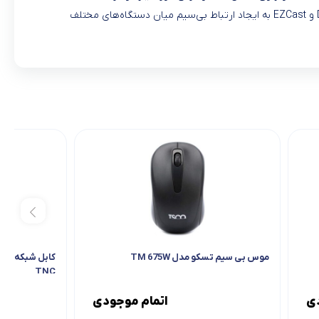
درگاه USB تامین می‌کند. این دستگاه بسیار کوچک، با سیستم‌عامل‌های ویندوز، اندروید، iOS سازگار بوده و از طریق DLNA ،AirPlay ،Miracast و EZCast به ایجاد ارتباط بی‌سیم میان دستگاه‌های مختلف
موس بی سیم تسکو مدل TM 675W
TNC
دی
اتمام موجودی