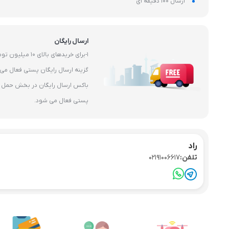
ارسال 100 دقیقه ای
ارسال رایگان
1-برای خریدهای بال
باکس ارسال رایگان در بخش حمل و 
پستی فعال می شود.
راد
تلفن:
02191006617