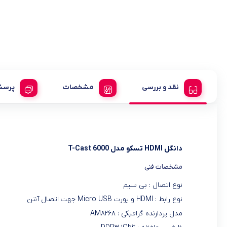
نقد و بررسی
مشخصات
پرسش
دانگل HDMI تسکو مدل T-Cast 6000
مشخصات فنی
نوع اتصال : بی سیم
نوع رابط : HDMI و پورت Micro USB جهت اتصال آنتن
مدل پردازنده گرافیکی : AM۸۲۶۸