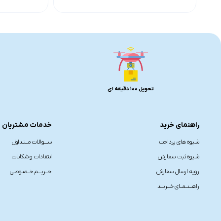
تحویل 100 دقیقه ای
راهنمای خرید
خدمات مشتریان
شیوه های پرداخت
ســــوالـات مــتـداول
شیوه ثبت سفارش
انتقادات و شکایات
رویه ارسال سفارش
حـــریـــم خــصـوصی
راهـــنــمــای خـــریــد