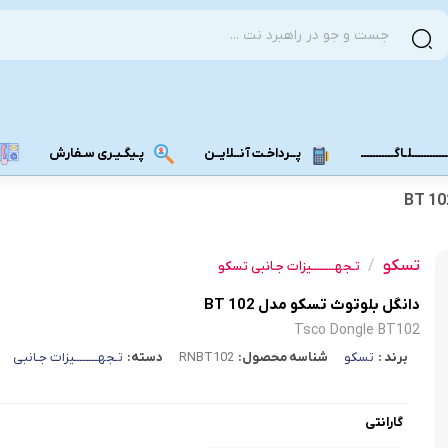
ــــــــــلـاگـــــــــــ
پــرداخـت آنــلایــن
پـیگـیـری سـفارش
مودم دانگل 4G
مودم دانگل 3G
تسکو
/
تـجهــــــــیزات جـانبی تسکو
مـــودم بـیـر
دانگل بلوتوث تسکو مدل BT 102
Tsco Dongle BT102
برند :
تسکو
شناسه محصول:
RNBT102
دسته:
تـجهــــــــیزات جـانبی
گارانتی