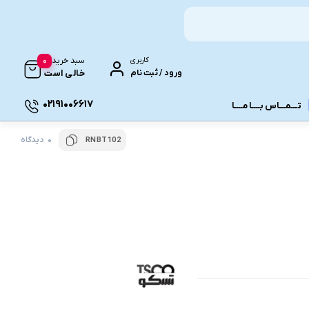
0
کاربری
سبد خرید
ورود / ثبت نام
خالی است
02191006617
تـــمـــاس بــــا مــــا
0 دیدگاه
RNBT102
ونـی