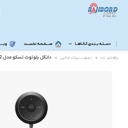
دســتـه بــنـدی کـالـاهــا
صــــفـحـه نخســت
وبــــــ
دانگل بلوتوث تسکو مدل BT 102
راهـبـُـرد نت
تـجهــــــــیزات جـانبی
مــودم 3G/4G/5G/TD-LTE
مــودم رومـــیـزی
مودم 5G رومیزی
مـودم ADSL/VDSL/GPON
مودم 4G رومیزی
مـــحـصـولات ایــــرانـســـــــــل
مودم 3G رومیزی
مــــحـصـولات هــــــمــراه اول
مـــودم هـــــمـراه
مـــــــحـصــولات رایـــــــتـــــــل
مودم 5G همراه