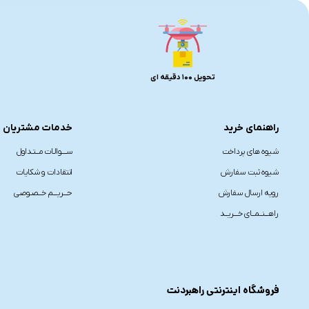
تحویل 100 دقیقه ای
راهنمای خرید
خدمات مشتریان
شیوه های پرداخت
ســــوالـات مــتـداول
شیوه ثبت سفارش
انتقادات و شکایات
رویه ارسال سفارش
حـــریـــم خــصـوصی
راهـــنــمــای خـــریــد
فروشگاه اینترنتی راهبردنت