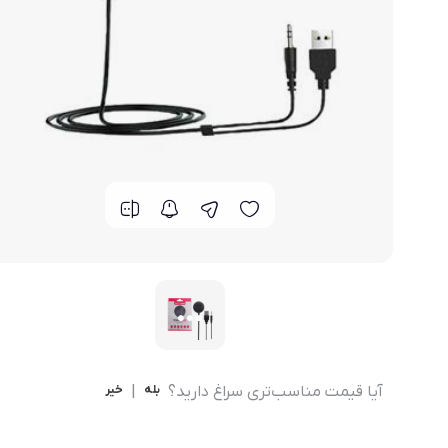
مودم 4G همراه
محصولات اپراتورهای همراه
مودم 3G همراه
تــــــــجـــهــــیـزات جــــــانـبـی
مـــــــــــودم USB
انــــــــــــدرویــد بـــــــــاکــــس
جــــــــــــــعـــــــبـه بــــــــــــــــاز
آیا قیمت مناسب‌تری سراغ دارید؟
بله
|
خیر