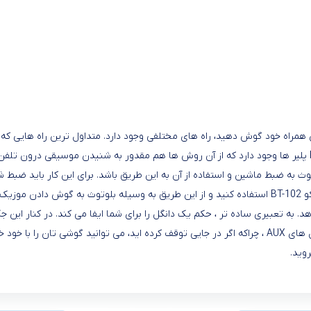
 همراه خود گوش دهید، راه های مختلفی وجود دارد. متداول ترین راه هایی که 
به ضبط ماشین و استفاده از آن به این طریق باشد. برای این کار باید ضبط شما نی
گل را برای شما ایفا می کند. در کنار این جک ۳٫۵ میلی متری، یک سَری USB نیز برای شارژ این گیرنده وجود دا
برد BT-102 چیزی حدود ۱۰ متر است که مزیتی است بجای استفاده از کابل های AUX ، چراکه اگر در جایی توقف کرد
وید.