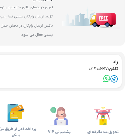
1-برای خریدهای بال
باکس ارسال رایگان در بخش حمل و 
پستی فعال می شود.
راد
تلفن:
02191006617
پرداخت امن از طریق درگ
تحویل 100 دقیقه ای
پشتیبانی VIP
بانکی