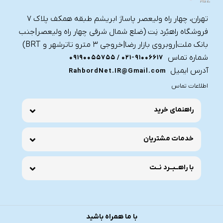
تهران، چهار راه ولیعصر پاساژ ابریشم طبقه همکف پلاک ۷
فروشگاه راهبُرد نِت (ضلع شمال شرقی چهار راه ولیعصر|جنب
بانک ملت|روبروی بازار رضا|خروجی ۳ مترو تاترشهر و BRT)‎‎
شماره تماس
021-91006617 / 09190055755
آدرس ایمیل
RahbordNet.IR@Gmail.com
اطلاعات تماس
راهنمای خرید
خدمات مشتریان
با راهــبــرد نــت
با ما همراه باشید