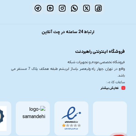
ارتباط 24 ساعته در چت آنلاین
فروشگاه اینترنتی راهبردنت
فروشگاه تخصصی مودم و تجهیزات شبکه
واقع در تهران ،چهار راه ولیعصر ،پاساژ ابریشم طبقه همکف پلاک 7 مستقر می
باشد.
ساعات کاری :
نمایش بیشتر
شنبه تا چهارشنبه از ساعت 9.30 تا 20
پنج شنبه از ساعت 9.30 تا 17
تلفن تماس :
021-91006617
09190055755