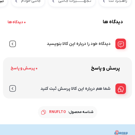
راهـبـُـرد نت
تـجهــــــــیزات جـانبی
جانبی-مودم
تبدیل UFL به F
دیدگاه ها
0 دیدگاه ها
دیدگاه خود را درباره این کالا بنویسید
پرسش و پاسخ
0 پرسش و پاسخ
شما هم درباره این کالا پرسش ثبت کنید
شناسه محصول:
RNUFLTO