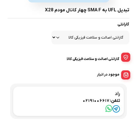
تبدیل UFL به SMA F چهار کانال مودم X28
گارانتی
گارانتی اصالت و سلامت فیزیکی کالا
موجود در انبار
راد
تلفن:
02191006617