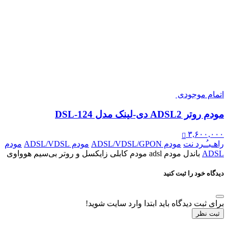
اتمام موجودی
مودم روتر ADSL2 دی-لینک مدل DSL-124
۳,۶۰۰,۰۰۰
راهـبـُـرد نت
مودم ADSL/VDSL/GPON
مودم ADSL/VDSL
مودم
ADSL
باندل مودم adsl مودم کابلی زایکسل و روتر بی‌سیم هوواوی
دیدگاه خود را ثبت کنید
برای ثبت دیدگاه باید ابتدا وارد سایت شوید!
ثبت نظر