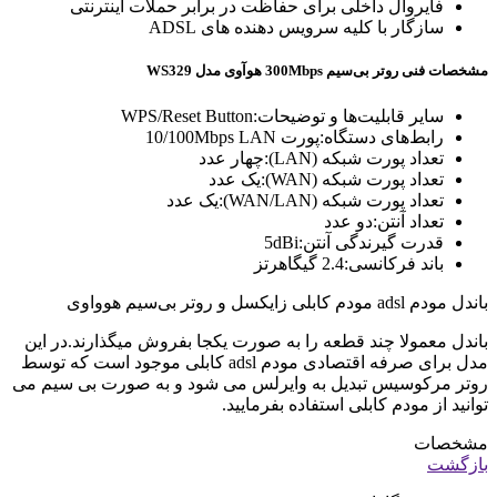
فایروال داخلی برای حفاظت در برابر حملات اینترنتی
سازگار با کلیه سرویس دهنده های ADSL
مشخصات فنی روتر بی‌سیم 300Mbps هوآوی مدل WS329
سایر قابلیت‌ها و توضیحات:
WPS/Reset Button
رابط‌های دستگاه:
پورت 10/100Mbps LAN
تعداد پورت شبکه (LAN):
چهار عدد
تعداد پورت شبکه (WAN):
یک عدد
تعداد پورت شبکه (WAN/LAN):
یک عدد
تعداد آنتن:
دو عدد
قدرت گیرندگی آنتن:
5dBi
باند فرکانسی:
2.4 گیگاهرتز
باندل مودم adsl مودم کابلی زایکسل و روتر بی‌سیم هوواوی
باندل معمولا چند قطعه را به صورت یکجا بفروش میگذارند.در این
مدل برای صرفه اقتصادی مودم adsl کابلی موجود است که توسط
روتر مرکوسیس تبدیل به وایرلس می شود و به صورت بی سیم می
توانید از مودم کابلی استفاده بفرمایید.
مشخصات
بازگشت