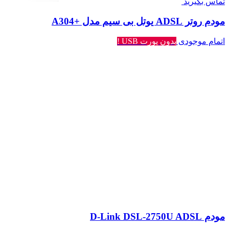
تماس بگیرید
مودم روتر ADSL یوتل بی سیم مدل +A304
اتمام موجودی
بدون پورت USB !
مودم D-Link DSL-2750U ADSL