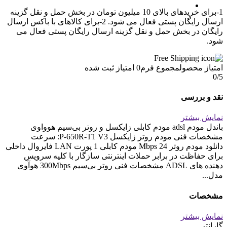
1-برای خریدهای بالای 10 میلیون تومان در بخش حمل و نقل گزینه
ارسال رایگان پستی فعال می شود. 2-برای کالاهای با باکس ارسال
رایگان در بخش حمل و نقل گزینه ارسال رایگان پستی فعال می
شود.
امتیاز محصول
مجموع فرم
0
امتیاز ثبت شده
0
/5
نقد و بررسی
نمایش بیشتر
باندل مودم adsl مودم کابلی زایکسل و روتر بی‌سیم هوواوی
مشخصات فنی مودم روتر زایکسل P-650R-T1 V3: سرعت
دانلود مودم روتر 24 Mbps مودم کابلی 1 پورت LAN فایروال داخلی
برای حفاظت در برابر حملات اینترنتی سازگار با کلیه سرویس
دهنده های ADSL مشخصات فنی روتر بی‌سیم 300Mbps هوآوی
مدل...
مشخصات
نمایش بیشتر
گارانتی