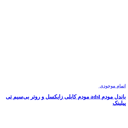
اتمام موجودی
باندل مودم adsl مودم کابلی زایکسل و روتر بی‌سیم تی
پیلینک