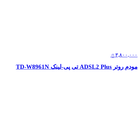
۳,۸۰۰,۰۰۰
مودم روتر ADSL2 Plus تی پی-لینک TD-W8961N