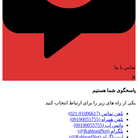
تماس با ما
پاسخگوی شما هستیم
یکی از راه های زیر را برای ارتباط انتخاب کنید
تلفن تماس (91006617-021)
تلفن همراه (09190055755)
واتس آپ (09190055755)
تلگرام (RahbordNet@)
اینستاگرام (RahbordNet@)