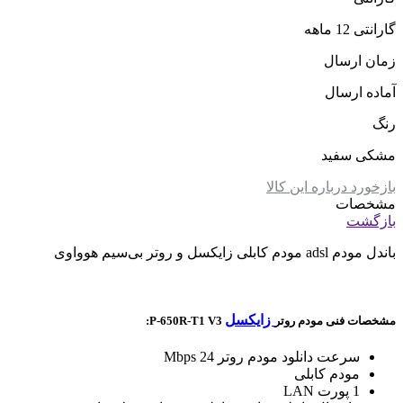
گارانتی 12 ماهه
زمان ارسال
آماده ارسال
رنگ
مشکی سفید
بازخورد درباره این کالا
مشخصات
بازگشت
باندل مودم adsl مودم کابلی زایکسل و روتر بی‌سیم هوواوی
زایکسل
مشخصات فنی مودم روتر
P-650R-T1 V3:
سرعت دانلود مودم روتر 24 Mbps
مودم کابلی
1 پورت LAN