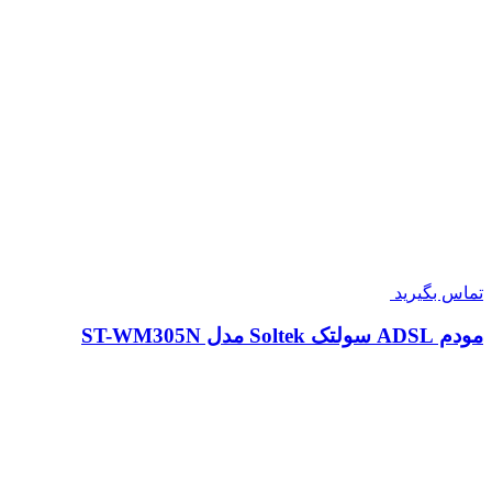
تماس بگیرید
مودم ADSL سولتک Soltek مدل ST-WM305N