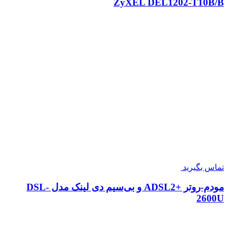
ZyXEL DEL1202-T10B/B
تماس بگیرید
مودم-روتر +ADSL2 و بی‌سیم دی لینک مدل DSL-
2600U