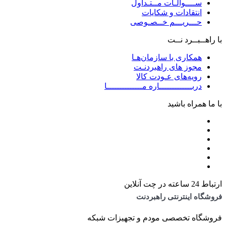
ســــوالـات مــتـداول
انتقادات و شکایات
حـــریـــم خــصـوصی
با راهــبــرد نــت
همکاری با سازمان‌هـا
مجوز های راهبردنـت
رویه‌های عـودت کالا
دربـــــــــــــاره مــــــــــــــا
با ما همراه باشید
ارتباط 24 ساعته در چت آنلاین
فروشگاه اینترنتی راهبردنت
فروشگاه تخصصی مودم و تجهیزات شبکه