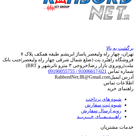
برگشت به بالا
تهران، چهار راه ولیعصر پاساژ ابریشم طبقه همکف پلاک ۷
فروشگاه راهبُرد نِت (ضلع شمال شرقی چهار راه ولیعصر|جنب بانک
ملت|روبروی بازار رضا|خروجی ۳ مترو تاترشهر و BRT)‎‎
شماره تماس
021-91006617 / 09190055755
آدرس ایمیل
RahbordNet.IR@Gmail.com
اطلاعات تماس
راهنمای خرید
شیوه های پرداخت
شیوه ثبت سفارش
رویه ارسال سفارش
راهـــنــمــای خـــریــد
خدمات مشتریان