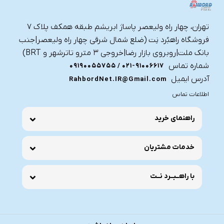
تهران، چهار راه ولیعصر پاساژ ابریشم طبقه همکف پلاک ۷
فروشگاه راهبُرد نِت (ضلع شمال شرقی چهار راه ولیعصر|جنب
بانک ملت|روبروی بازار رضا|خروجی ۳ مترو تاترشهر و BRT)‎‎
شماره تماس
021-91006617 / 09190055755
آدرس ایمیل
RahbordNet.IR@Gmail.com
اطلاعات تماس
راهنمای خرید
خدمات مشتریان
با راهــبــرد نــت