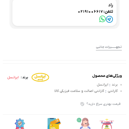
راد
تلفن:
02191006617
تـجهــــــــیزات جـانبی
ویژگی‌های محصول
ایرانسل
برند :
:
برند
ایرانسل
:
گارانتی
گارانتی اصالت و سلامت فیزیکی کالا
قیمت بهتری سراغ دارید؟