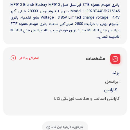
باتری مودم همراه ZTE ایرانسل مدل MF910 Brand: Battery MF910
Model: LI3928T44P3h715345 باتری لیتیوم-یونی 28000 میلی آمپر
Voltage : 3.85V Limited charge voltage : 4.4V منبع تغذیه: باتری
لیتیوم یونی با ظرفیت 2800 میلی‌آمپر ساعت باتری مودم همراه ZTE
ایرانسل مدل MF910 جدید ترین مودم جیبی 4G ایرانسل مدل MF910
قابلیت اتصال...
مشخصات
نمایش بیشتر
برند
ایرانسل
گارانتی
گارانتی اصالت و سلامت فیزیکی کالا
بازخورد درباره این کالا