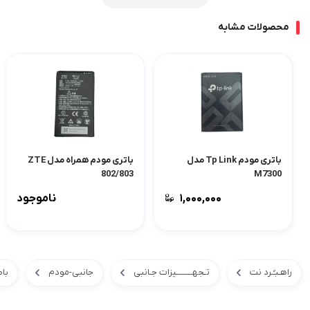
محصولات مشابه
باتری مودم Tp Link مدل
باتری مودم همراه مدل ZTE
802/803
M7300
۱,۰۰۰,۰۰۰
ناموجود
راهـبـُـرد نت
تـجهــــــــیزات جـانبی
جانبی-مودم
با