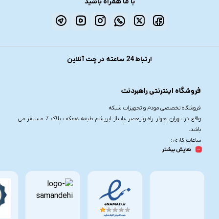
با ما همراه باشید
ارتباط 24 ساعته در چت آنلاین
فروشگاه اینترنتی راهبردنت
فروشگاه تخصصی مودم و تجهیزات شبکه
واقع در تهران ،چهار راه ولیعصر ،پاساژ ابریشم طبقه همکف پلاک 7 مستقر می
باشد.
ساعات کاری :
نمایش بیشتر
شنبه تا چهارشنبه از ساعت 9.30 تا 20
پنج شنبه از ساعت 9.30 تا 17
تلفن تماس :
021-91006617
09190055755