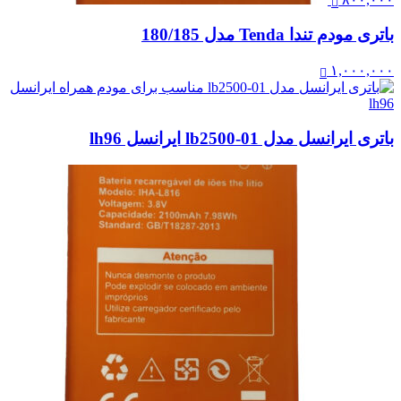
باتری مودم تندا Tenda مدل 180/185
۱,۰۰۰,۰۰۰
باتری ایرانسل مدل lb2500-01 ایرانسل lh96