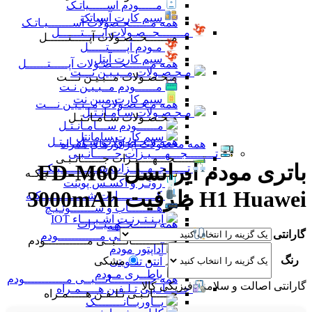
مـــــودم آســـــیاتـک
سیم کارت آسیاتک
همه مــــــحـصولات آســـــــیـاتـک
مـــــــحــصـولات آپـــــتــــــل
مـــــــحــصـولات آپـــــتــــــل
مـودم آپـــــتـــــل
سیم کارت آپتل
همه مـــــــحــصـولات آپـــــتــــــل
مـحـصـولات مــبـیـن نـــت
مـحـصـولات مــبـیـن نـــت
مــــــودم مــبـیـن نـت
سیم کارت مبین نت
همه مـحـصـولات مــبـیـن نـــت
مـحـصـولات سـامـانـتـل
مـحـصـولات سـامـانـتـل
مــــــودم ســـامـانـتـل
سیم کارت سامانتل
همه مـحـصـولات سـامـانـتـل
همه محصولات اپراتورهای همراه
تــــــــجـــهــــیـزات جــــــانـبـی
تــــــــجـــهــــیـزات جــــــانـبـی
باتری مودم ایرانسل FD-M60
تــــــجــهــیــزات شـــــــــــبـکـه
تــــــجــهــیــزات شـــــــــــبـکـه
روتـر و اکسـس پوینت
H1 Huawei ظرفیت 3000mAh
کـــــــــــارت شـــــــــــبـکـه
هــــــــاب و ســـــــوئـیـچ
ایـنـتـرنـت اشـیــــاء IOT
همه تــــــجــهــیــزات
شـــــــــــبـکـه
گارانتی
جـــــــــــانـــبــی مــــــــــــودم
جـــــــــــانـــبــی مــــــــــــودم
آداپتور مودم
رنگ
مشکی
آنتن تقـویتی
باطــری مـودم
همه جـــــــــــانـــبــی مــــــــــــودم
گارانتی اصالت و سلامت فیزیکی کالا
جـــــانـبـی تـلـفـن هـــــمـراه
جـــــانـبـی تـلـفـن هـــــمـراه
پــاوربــانــــــــک