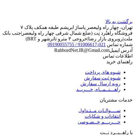
برگشت به بالا
تهران، چهار راه ولیعصر پاساژ ابریشم طبقه همکف پلاک ۷
فروشگاه راهبُرد نِت (ضلع شمال شرقی چهار راه ولیعصر|جنب بانک
ملت|روبروی بازار رضا|خروجی ۳ مترو تاترشهر و BRT)‎‎
شماره تماس
021-91006617 / 09190055755
آدرس ایمیل
RahbordNet.IR@Gmail.com
اطلاعات تماس
راهنمای خرید
شیوه های پرداخت
شیوه ثبت سفارش
رویه ارسال سفارش
راهـــنــمــای خـــریــد
خدمات مشتریان
ســــوالـات مــتـداول
انتقادات و شکایات
حـــریـــم خــصـوصی
با راهــبــرد نــت