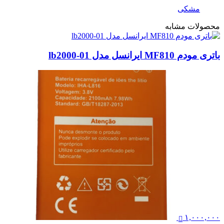
مشکی
محصولات مشابه
باتری مودم MF810 ایرانسل مدل lb2000-01
۱,۰۰۰,۰۰۰