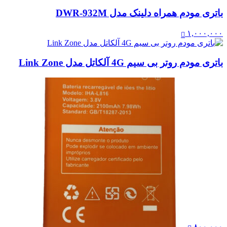
باتری مودم همراه دلینک مدل DWR-932M
۱,۰۰۰,۰۰۰
باتری مودم روتر بی سیم 4G آلکاتل مدل Link Zone
۸۰۰,۰۰۰