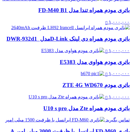
باتری مودم همراه تندا مدل FD-M40 B1
۱,۰۰۰,۰۰۰
باتری مودم همراه دی لینک D-Linkمدل DWR-932d1
۱,۰۰۰,۰۰۰
باتری مودم هواوی مدل E5383
۱,۰۰۰,۰۰۰
باتری مودم ZTE 4G WD670
۱,۰۰۰,۰۰۰
باتری مودم همراه Zte مدل U10 s pro
تماس بگیرید
باتری FD-M60 ایرانسل با ظرفیت 3000 میلی امپر A