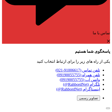
تماس با ما
پاسخگوی شما هستیم
یکی از راه های زیر را برای ارتباط انتخاب کنید
تلفن تماس (91006617-021)
تلفن همراه (09190055755)
واتس آپ (09190055755)
تلگرام (RahbordNet@)
اینستاگرام (RahbordNet@)
تصاویر رسمی