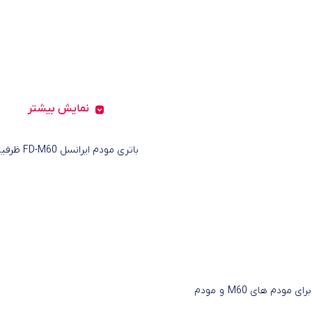
نمایش بیشتر
باتری مودم ایرانسل FD-M60 ظرفیت 5000mAh