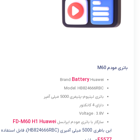
باتری مودم M60
Battery
Brand:
Huawei
Model: HB824666RBC
باتری لیتیوم-پلیمری 5000 میلی آمپر
دارای 4 کانکتور
Voltage : 3.8V
FD-M60 H1 Huawei
سازگار با باتری مودم ایرانسل
این باطری 5000 میلی آمپری (HB824666RBC)، قابل استفاده برای مودم های M60 و مودم