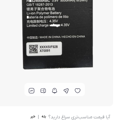
مودم 4G همراه
محصولات اپراتورهای همراه
مودم 3G همراه
تــــــــجـــهــــیـزات جــــــانـبـی
مـــــــــــودم USB
انــــــــــــدرویــد بـــــــــاکــــس
جــــــــــــــعـــــــبـه بــــــــــــــــاز
آیا قیمت مناسب‌تری سراغ دارید؟
بله
|
خیر