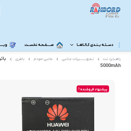
دســتـه بــنـدی کـالـاهــا
صــــفـحـه نخســت
وبــــــ
راهـبـُـرد نت
تـجهــــــــیزات جـانبی
جانبی-مودم
باطری
مــودم 3G/4G/5G/TD-LTE
مــودم رومـــیـزی
5000mAh
مودم 5G رومیزی
مـودم ADSL/VDSL/GPON
مودم 4G رومیزی
پیشنهاد فروشنده !
مـــحـصـولات ایــــرانـســـــــــل
مودم 3G رومیزی
مــــحـصـولات هــــــمــراه اول
مـــودم هـــــمـراه
مـــــــحـصــولات رایـــــــتـــــــل
مودم 5G همراه