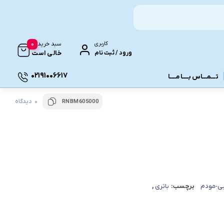
0
کاربری
سبد خرید
ورود / ثبت نام
خالی است
02191006617
تـــمـــاس بــــا مــــا
0 دیدگاه
RNBM605000
ونـی
بی-مودم
برچسب:
باتری
,