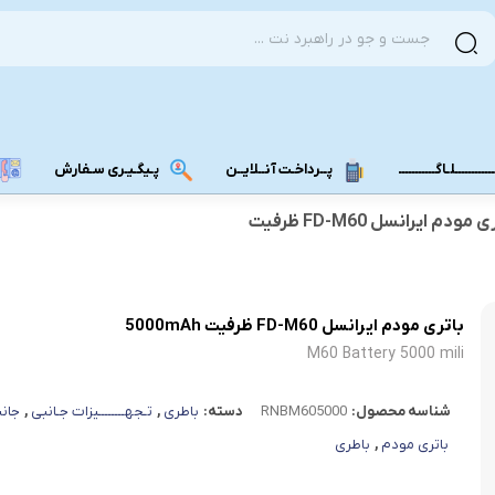
ــــــــــلـاگـــــــــــ
پــرداخـت آنــلایــن
پـیگـیـری سـفارش
باتری مودم ایرانسل FD-M60 ظرفیت
مودم دانگل 4G
مودم دانگل 3G
مـــودم بـیـر
باتری مودم ایرانسل FD-M60 ظرفیت 5000mAh
M60 Battery 5000 mili
شناسه محصول:
RNBM605000
دسته:
باطری
,
تـجهــــــــیزات جـانبی
,
جان
باتری مودم
,
باطری