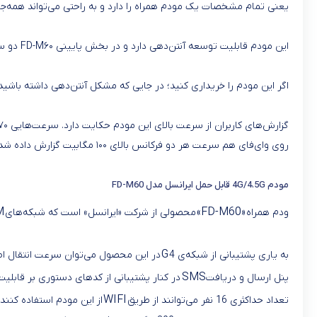
یعنی تمام مشخصات یک مودم همراه را دارد و به راحتی می‌تواند همه‌جا
این مودم قابلیت توسعه آنتن‌دهی دارد و در بخش پایینی FD-M۶۰ دو سوکت TS-۹ برای نصب آنتن خارجی وجود دارد. نصب این آنتن‌ها می‌تواند قدرت گیرندگی شبکه موبایل را به شدت افزایش دهد.
اگر این مودم را خریداری کنید؛ در جایی که مشکل آنتن‌دهی داشته باشید؛
گزارش‌های کاربران از سرعت بالای این مودم حکایت دارد. سرعت‌هایی ۷۰ الی ۸۰ گیگابیت روی سیم‌کارت‌های ایرانسل ثبت شده است و با تجمیع فرکانس می‌توان به سرعت بالای ۱۰۰ مگابیت رسید.
روی وای‌فای هم سرعت هر دو فرکانس بالای ۱۰۰ مگابیت گزارش داده شده است.
مودم 4G/4.5G قابل حمل ایرانسل مدل FD-M60
M
«FD-M60»
ودم همراه
محصولی از شرکت «ایرانسل» است که شبکه‌های
G
به یاری پشتیبانی از شبکه‌ی 4
در این محصول می‌توان سرعت انتقال اطل
SMS
پنل ارسال و دریافت
در کنار پشتیبانی از کدهای دستوری بر قابلیت‌ه
WIFI
تعداد حداکثری 16 نفر می‌توانند از طریق
از این مودم استفاده کنند.