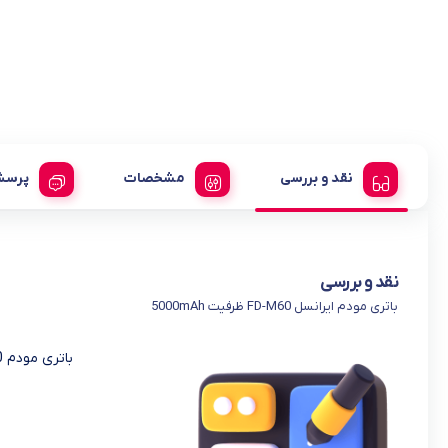
نقد و بررسی
مشخصات
پرسش
نقد و بررسی
باتری مودم ایرانسل FD-M60 ظرفیت 5000mAh
باتری مودم M60