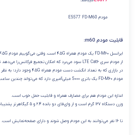
E5577
میباشد.
مودم E5577 FD-M60
قابلیت مودم m60:
ایرانسل FD-M۶۰ یک مودم همراه ۴.۵G است. وقتی می‌گوییم مودم ۴.۵G یعنی سرعت دانلود شما روی شبکه‌های موبایل به مرز ۳۰۰ مگابیت می‌رسد و سرعت آپلود ۵۰ مگابیت است.
از مودم سری LTE Cat۶ سود می‌برد که امکان تجمیع فرکانس را می‌دهد تا بتوانید با تجمیع چند فرکانس به سرعت بیشتری دست پیدا کنید.
در بازاری که به تعداد انگشت دست مودم همراه ۴.۵G وجود دارد؛ به نظر می‌رسد مودم FD-M۶۰ یک غنیمت محسوب می‌شود.
مودم FD-M۶۰ یک باتری 5۰۰۰ میلی‌آمپری دارد که می‌تواند چندین ساعت بدون برق شما را به اینترنت وصل کند.
اندازه این مودم هم برای مصارف همراه و قابلیت حمل خوب است.
وزن دستگاه ۱۲۷ گرم است و از وای‌فای دو بانده ۲.۴ و ۵ گیگاهرتز پشتیبانی می‌کند.
تا ۱۶ نفر می‌توانند به این مودم وصل شوند و دارای صفحه‌نمایش است.