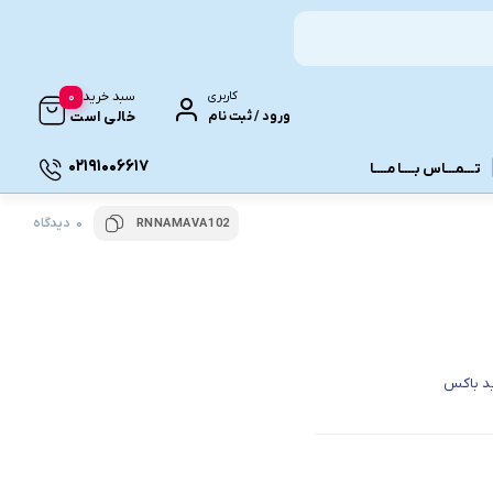
0
کاربری
سبد خرید
ورود / ثبت نام
خالی است
02191006617
تـــمـــاس بــــا مــــا
0 دیدگاه
RNNAMAVA102
ونـی
ید باکس