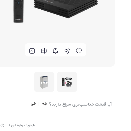
مودم 4G همراه
محصولات اپراتورهای همراه
مودم 3G همراه
تــــــــجـــهــــیـزات جــــــانـبـی
مـــــــــــودم USB
انــــــــــــدرویــد بـــــــــاکــــس
جــــــــــــــعـــــــبـه بــــــــــــــــاز
آیا قیمت مناسب‌تری سراغ دارید؟
بله
|
خیر
بازخورد درباره این کالا