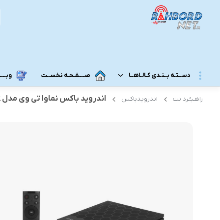
دســتـه بــنـدی کـالـاهــا
صــــفـحـه نخســت
وبــــــ
اندروید باکس نماوا تی وی مدل SH-102
راهـبـُـرد نت
اندرویدباکس
مــودم 3G/4G/5G/TD-LTE
مــودم رومـــیـزی
مودم 5G رومیزی
مـودم ADSL/VDSL/GPON
مودم 4G رومیزی
مـــحـصـولات ایــــرانـســـــــــل
مودم 3G رومیزی
مــــحـصـولات هــــــمــراه اول
مـــودم هـــــمـراه
مـــــــحـصــولات رایـــــــتـــــــل
مودم 5G همراه