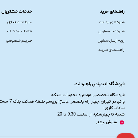
راهنمای خرید
خدمات مشتریان
شیوه های پرداخت
ســــوالـات مــتـداول
شیوه ثبت سفارش
انتقادات و شکایات
رویه ارسال سفارش
حـــریـــم خــصـوصی
راهـــنــمــای خـــریــد
فروشگاه اینترنتی راهبردنت
فروشگاه تخصصی مودم و تجهیزات شبکه
واقع در تهران ،چهار راه ولیعصر ،پاساژ ابریشم طبقه همکف پلاک 7 مستقر می باشد.
ساعات کاری :
شنبه تا چهارشنبه از ساعت 9.30 تا 20
پنج شنبه از ساعت 9.30 تا 17
نمایش بیشتر
تلفن تماس :
021-91006617