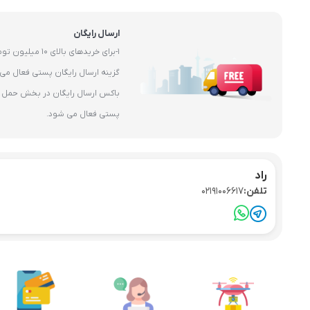
ارسال رایگان
1-برای خریدهای بال
باکس ارسال رایگان در بخش حمل و 
پستی فعال می شود.
راد
تلفن:
02191006617