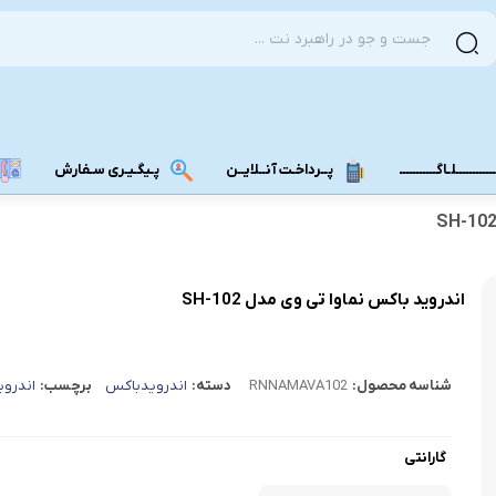
ــــــــــلـاگـــــــــــ
پــرداخـت آنــلایــن
پـیگـیـری سـفارش
مودم دانگل 4G
مودم دانگل 3G
اندروید باکس نماوا تی وی مدل SH-102
مـــودم بـیـر
شناسه محصول:
RNNAMAVA102
دسته:
اندرویدباکس
برچسب:
اندرو
گارانتی