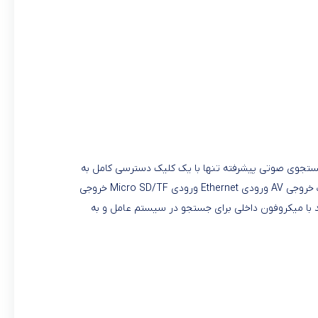
اندارد Android TV نسخه‌ی ۹ سخت افزار قدرتمند برای تماشای محتوا با کیفیت و وضوح فوق‌العاده ۴K امکان جستجوی صوتی پیشرفته تنها با یک کلیک دسترسی کامل به
فروشگاه Google Play مختص Android TV یک پورت USB ۳.۰ و یک پورت USB ۳.۲ پردازنده: Quad-Core ۶۴-Bit Cortex-A۵۳ رم : ۲ گیگابایت خروجی AV ورودی Ethernet ورودی Micro SD/TF خروجی
– SPDIF دارای میکروفن داخلی روی ریموت وایرلس دو بانده و پشتیبانی از باند ac ریموت هوشمند با میکروفون داخلی برای جستجو در سیستم عامل و به