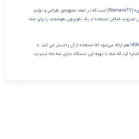
این کالا با اتصال به تلویزیون عادی برایتان امکانات تلویزیون هوشمند را فراهم می‌کند. اندروید باکس مدل SH-102 محصولی از برند «نماواتی‌وی» (NamavaTV) است که در ابعاد جمع‌وجور طراحی و تولید
ندروید، امکان استفاده از یک تلویزیون هوشمند را برای شما
از دیگر ویژگی‌های این محصول می‌توان به قابلیت اتصال از طریق بلوتوث و Wifi اشاره کرد. همراه با این دستگاه یک ریموت کنترل و یک کابل HDMI هم ارائه می‌شود که استفاده از آن راحت‌تر می کند. با
به این نکته مهم اشاره کرد که شما با تهیه این دستگاه دارای سه ماه اینترنت