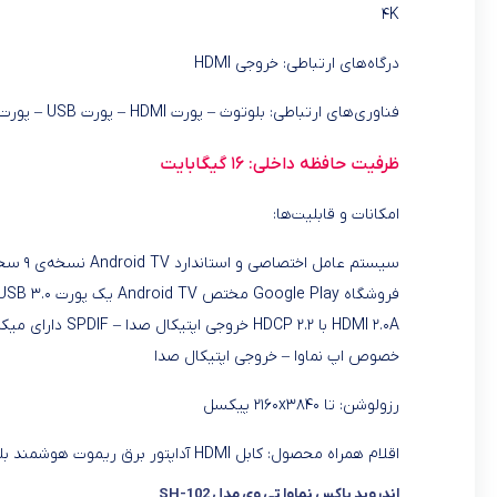
۴K
درگاه‌های ارتباطی: خروجی HDMI
فناوری‌های ارتباطی: بلوتوث – پورت HDMI – پورت USB – پورت LAN
ظرفیت حافظه داخلی: ۱۶ گیگابایت
امکانات و قابلیت‌ها:
خصوص اپ نماوا – خروجی اپتیکال صدا
رزولوشن: تا ۲۱۶۰x۳۸۴۰ پیکسل
اقلام همراه محصول: کابل HDMI آداپتور برق ریموت هوشمند بلوتوث همراه میکروفون داخلی دانگل بلوتوث
اندروید باکس نماوا تی وی مدل SH-102