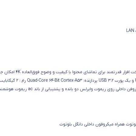
سیستم عامل اختصاصی و است
HDMI ۲.۰A با HDCP ۲.۲ خروجی اپتیکال صدا 