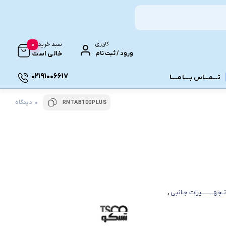
0
کاربری
سبد خرید
ورود / ثبت نام
خالی است
02191006617
تـــمـــاس بــــا مــــا
0 دیدگاه
RNTAB100PLUS
ونـی
تـجهــــــــیزات جـانبی
,