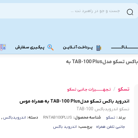
ــــــــــلـاگـــــــــــ
پــرداخـت آنــلایــن
پـیگـیـری سـفارش
اندروید باکس تسکو مدلTAB-100 Plus به
مودم دانگل 4G
مودم دانگل 3G
تسکو
/
مـــودم بـیـر
تـجهــــــــیزات جـانبی تسکو
اندروید باکس تسکو مدلTAB-100 Plus به همراه موس
تسکو اندرویدباکس TAB-100
برند :
تسکو
شناسه محصول:
RNTAB100PLUS
دسته:
اندرویدباکس
,
جانبی تلفن همراه
برچسب:
اندروید باکس