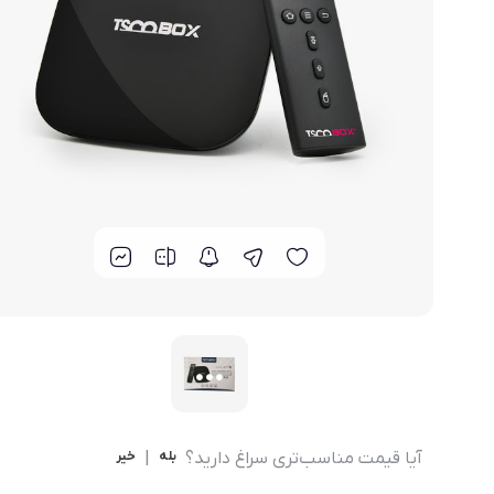
مودم 4G همراه
محصولات اپراتورهای همراه
مودم 3G همراه
تــــــــجـــهــــیـزات جــــــانـبـی
مـــــــــــودم USB
انــــــــــــدرویــد بـــــــــاکــــس
جــــــــــــــعـــــــبـه بــــــــــــــــاز
آیا قیمت مناسب‌تری سراغ دارید؟
بله
|
خیر