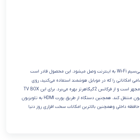
کاربردی از برند خوش‌نام «تسکو» است. این دستگاه هوشمند، به واسطه‌ی پورت LAN یا اتصال بی‌سیم Wi-Fi به اینترنت وصل می‎شود. این محصول قادر است
می امکاناتی را که در موبایل هوشمند استفاده می‌کنید، روی
تلویزیون خود داشته باشید. سیستم‌ عامل این محصول امکانات بسیار متعددی را برای کاربران فراهم می‌کند. این دستگاه به سیستم‌ عامل اندروید 9 مجهز است و از فرکانس 2گیگاهرتز بهره می‌برد. برای این TV BOX
درگاه‌های HDMI ،USB ،OPTICAL ،SD Card و LAN در نظر گرفته شده که کاربر با استفاده از آن‌ها می‌تواند انواع فایل‌های صوتی و تصویری را به تلویزیون منتقل کند. همچنین دستگاه از طریق پورت HDMI به تلویزیون
نی است با وجود این اندروید باکس به دنیای وسیعی از اپلیکیشن و بازی‌ها دسترسی خواهید داشت.این دستگاه با داشتن 16 گیگ حافظه داخلی وهمچنین بالاترین امکانات سخت افزاری روز دنیا