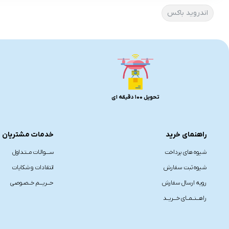
اندروید باکس
تحویل 100 دقیقه ای
راهنمای خرید
خدمات مشتریان
شیوه های پرداخت
ســــوالـات مــتـداول
شیوه ثبت سفارش
انتقادات و شکایات
رویه ارسال سفارش
حـــریـــم خــصـوصی
راهـــنــمــای خـــریــد