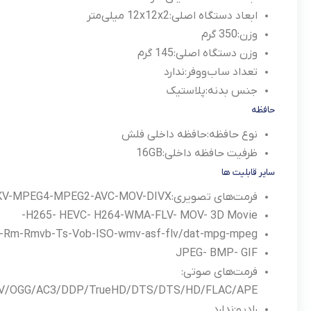
ابعاد دستگاه اصلی:
12x12x2 میلی‌متر
وزن:
350 گرم
وزن دستگاه اصلی:
145 گرم
تعداد ساب‌ووفر:
ندارد
جنس بدنه:
پلاستیک
حافظه
نوع حافظه:
حافظه داخلی فلش
ظرفیت حافظه داخلی:
16GB
سایر قابلیت ها
فرمت‌های تصویری:
V-MPEG4-MPEG2-AVC-MOV-DIVX-
H265- HEVC- H264-WMA-FLV- MOV- 3D Movie-
i-Rm-Rmvb-Ts-Vob-ISO-wmv-asf-flv/dat-mpg-mpeg
JPEG- BMP- GIF
فرمت‌های صوتی:
/OGG/AC3/DDP/TrueHD/DTS/DTS/HD/FLAC/APE
رادیو:
ندارد