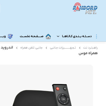
دســتـه بــنـدی کـالـاهــا
صــــفـحـه نخســت
وبــــــ
راهـبـُـرد نت
تـجهــــــــیزات جـانبی
جانبی تلفن همراه
مــودم 3G/4G/5G/TD-LTE
مــودم رومـــیـزی
همراه موس
مودم 5G رومیزی
مـودم ADSL/VDSL/GPON
مودم 4G رومیزی
مـــحـصـولات ایــــرانـســـــــــل
مودم 3G رومیزی
مــــحـصـولات هــــــمــراه اول
مـــودم هـــــمـراه
مـــــــحـصــولات رایـــــــتـــــــل
مودم 5G همراه