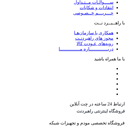
ســــوالـات مــتـداول
انتقادات و شکایات
حـــریـــم خــصـوصی
با راهــبــرد نــت
همکاری با سازمان‌هـا
مجوز های راهبردنـت
رویه‌های عـودت کالا
دربـــــــــــــاره مــــــــــــــا
با ما همراه باشید
ارتباط 24 ساعته در چت آنلاین
فروشگاه اینترنتی راهبردنت
فروشگاه تخصصی مودم و تجهیزات شبکه