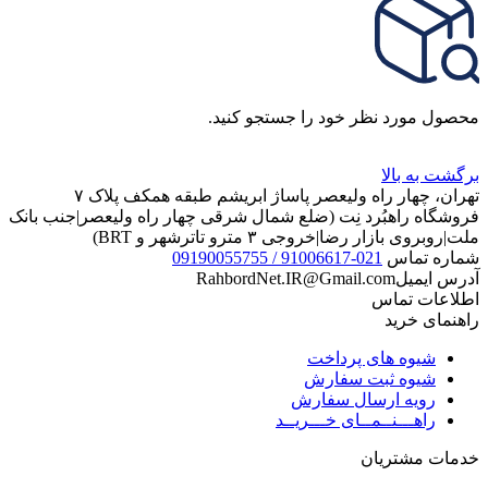
محصول مورد نظر خود را جستجو کنید.
برگشت به بالا
تهران، چهار راه ولیعصر پاساژ ابریشم طبقه همکف پلاک ۷
فروشگاه راهبُرد نِت (ضلع شمال شرقی چهار راه ولیعصر|جنب بانک
ملت|روبروی بازار رضا|خروجی ۳ مترو تاترشهر و BRT)‎‎
شماره تماس
021-91006617 / 09190055755
آدرس ایمیل
RahbordNet.IR@Gmail.com
اطلاعات تماس
راهنمای خرید
شیوه های پرداخت
شیوه ثبت سفارش
رویه ارسال سفارش
راهـــنــمــای خـــریــد
خدمات مشتریان