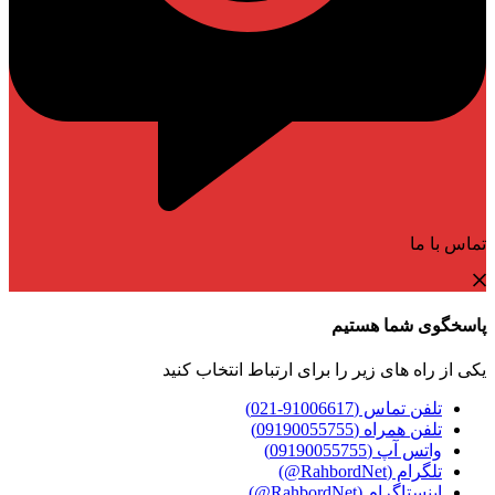
تماس با ما
پاسخگوی شما هستیم
یکی از راه های زیر را برای ارتباط انتخاب کنید
تلفن تماس (91006617-021)
تلفن همراه (09190055755)
واتس آپ (09190055755)
تلگرام (RahbordNet@)
اینستاگرام (RahbordNet@)