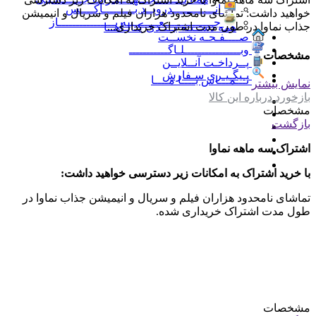
انــــــــــــدرویــد بـــــــــاکــــس
خواهید داشت: تماشای نامحدود هزاران فیلم و سریال و انیمیشن
جــــــــــــــعـــــــبـه بــــــــــــــــاز
جذاب نماوا در طول مدت اشتراک خریداری...
همه دســتـه بــنـدی کـالـاهــا
صــــفـحـه نخســت
وبــــــــــــــــلـاگـــــــــــ
مشخصات
پــرداخـت آنــلایــن
پـیگـیـری سـفارش
تـــمـــاس بــــا مــــا
نمایش بیشتر
بازخورد درباره این کالا
مشخصات
بازگشت
اشتراک سه ماهه نماوا
با خرید اشتراک به امکانات زیر دسترسی خواهید داشت:
تماشای نامحدود هزاران فیلم و سریال و انیمیشن جذاب نماوا در
طول مدت اشتراک خریداری شده.
مشخصات