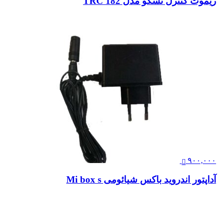
ریموت کنترل تسکو مدل TRC 182
۹۰۰,۰۰۰
آداپتور اندروید باکس شیائومی Mi box s