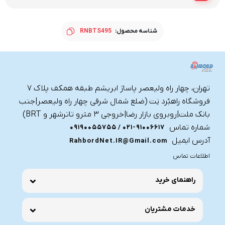
شناسه محصول:
RNBTS495
تهران، چهار راه ولیعصر پاساژ ابریشم طبقه همکف پلاک ۷
فروشگاه راهبُرد نِت (ضلع شمال شرقی چهار راه ولیعصر|جنب
بانک ملت|روبروی بازار رضا|خروجی ۳ مترو تاترشهر و BRT)‎‎
شماره تماس
021-91006617 / 09190055755
آدرس ایمیل
RahbordNet.IR@Gmail.com
اطلاعات تماس
راهنمای خرید
خدمات مشتریان