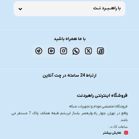
با راهــبــرد نــت
با ما همراه باشید
ارتباط 24 ساعته در چت آنلاین
فروشگاه اینترنتی راهبردنت
فروشگاه تخصصی مودم و تجهیزات شبکه
واقع در تهران ،چهار راه ولیعصر ،پاساژ ابریشم طبقه همکف پلاک 7 مستقر می
باشد.
ساعات کاری :
نمایش بیشتر
شنبه تا چهارشنبه از ساعت 9.30 تا 20