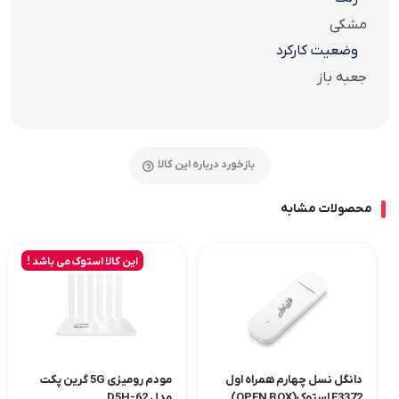
مشکی
وضعیت کارکرد
جعبه باز
بازخورد درباره این کالا
محصولات مشابه
این کالا استوک می باشد !
دانگل نسل چهارم همراه اول
مودم رومیزی 5G گرین پکت
E3372 استوک(OPEN BOX)
مدل D5H-62