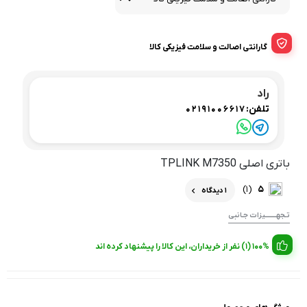
گارانتی اصالت و سلامت فیزیکی کالا
راد
تلفن:
02191006617
باتری اصلی TPLINK M7350
(1)
5
1 دیدگاه
تـجهــــــــیزات جـانبی
100% (1) نفر از خریداران، این کالا را پیشنهاد کرده اند