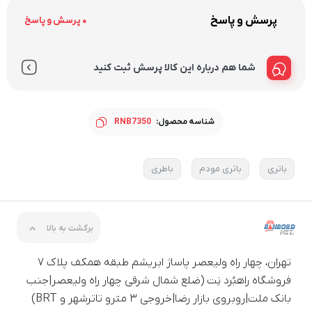
پرسش و پاسخ
0 پرسش و پاسخ
شما هم درباره این کالا پرسش ثبت کنید
شناسه محصول:
RNB7350
باتری
باتری مودم
باطری
برگشت به بالا
تهران، چهار راه ولیعصر پاساژ ابریشم طبقه همکف پلاک ۷
فروشگاه راهبُرد نِت (ضلع شمال شرقی چهار راه ولیعصر|جنب
بانک ملت|روبروی بازار رضا|خروجی ۳ مترو تاترشهر و BRT)‎‎