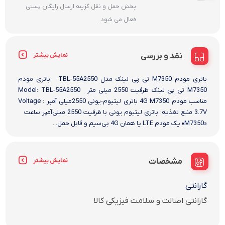
بخش حمل و نقل گزینه ارسال رایگان پستی
فعال می شود.
نقد و بررسی
نمایش بیشتر
باتری مودم M7350 تی پی لینک مدل TBL-55A2550 باتری مودم
M7350 تی پی لینک ظرفیت 2550 میلی متر Model: TBL-55A2550
مناسب مودم 4G M7350 باتری لیتیوم-یونی 2550میلی آمپر Voltage :
3.7V منبع تغذیه: باتری لیتیوم یونی با ظرفیت 2550 میلی‌آمپر ساعت
«M7350» یک مودم LTE یا همان 4G بی‌سیم و قابل حمل...
مشخصات
نمایش بیشتر
گارانتی
گارانتی اصالت و سلامت فیزیکی کالا