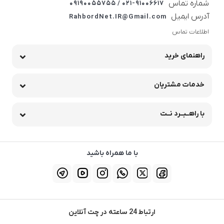
شماره تماس
021-91006617 / 09190055755
آدرس ایمیل
RahbordNet.IR@Gmail.com
اطلاعات تماس
راهنمای خرید
خدمات مشتریان
با راهــبــرد نــت
با ما همراه باشید
ارتباط 24 ساعته در چت آنلاین