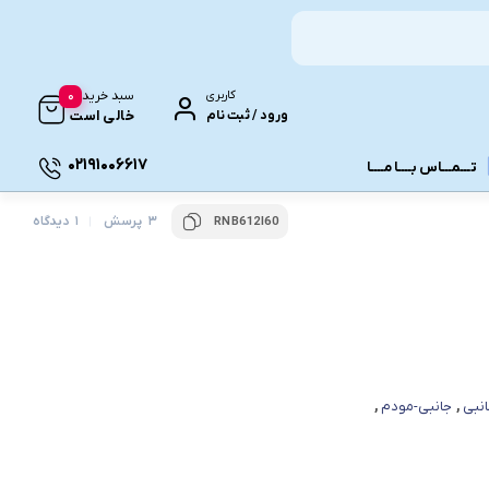
0
کاربری
سبد خرید
ورود / ثبت نام
خالی است
02191006617
تـــمـــاس بــــا مــــا
3 پرسش
1 دیدگاه
RNB612I60
ونـی
ـانبی
,
جانبی-مودم
,