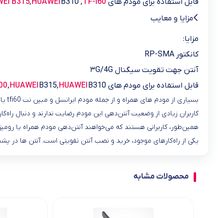
قابل استفاده برای مودم های TP-LINK MR200 , MR6400 ,
TF-i60
B310 ,
HUAWEI
,
EI B315
مزایا و معایب
مزایا:
کانکتور RP-SMA
آنتن جهت تقویت سیگنال ۳G/4G
قابل استفاده برای مودم های TP-LINK
B310
HUAWEI
B315,
HUAWEI
,
00
بسیاری از مودم های همراه و از جمله مودم ایرانسل و مبین نت tfi60 یا همان هواوی B612 امکان نصب و افزودن آنتن تقویتی ۴جی را دارد.
کاربران زیادی از وضعیت آنتن‌دهی این مودم رضایت ندارند و دنبال راه‌
همین‌طور، کاربرانی هستند که می‌خواهند آنتن‌دهی مودم همراه یا رومیزی خود در ۴G LTE را
یکی از راه‌کارهای موجود، خرید و نصب آنتن تقویتی است. آنتن‌ ها در 
محصولات مشابه