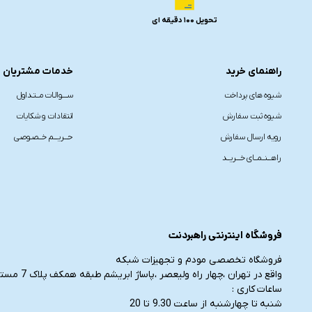
تحویل 100 دقیقه ای
راهنمای خرید
خدمات مشتریان
شیوه های پرداخت
ســــوالـات مــتـداول
شیوه ثبت سفارش
انتقادات و شکایات
رویه ارسال سفارش
حـــریـــم خــصـوصی
راهـــنــمــای خـــریــد
فروشگاه اینترنتی راهبردنت
فروشگاه تخصصی مودم و تجهیزات شبکه
واقع در تهران ،چهار راه ولیعصر ،پاساژ ابریشم طبقه همکف پلاک 7 مستقر می باشد.
ساعات کاری :
شنبه تا چهارشنبه از ساعت 9.30 تا 20