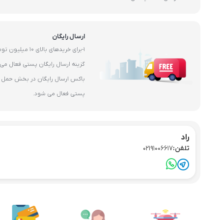
ارسال رایگان
1-برای خریدهای بال
باکس ارسال رایگان در بخش حمل و 
پستی فعال می شود.
راد
تلفن:
02191006617