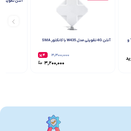
آنتن تقویتی 21dbi مدل SMA هواوی
آنتن تقویتی ۴G مودم‌های ایرانسل TF-i۶۰ و
آنتن 4G تقویتی مدل W435 با کانکتور SMA
۴
۳,۳۰۰,۰۰۰
ید
۳,۲۰۰,۰۰۰