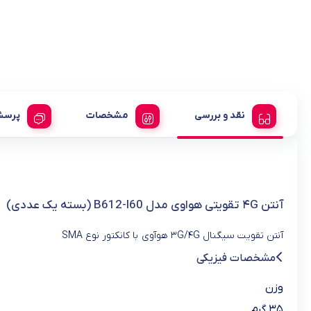
نقد و بررسی
مشخصات
پرسش
آنتن ۴G تقویتی هواوی مدل B612-I60 (بسته یک عددی)
آنتن تقویت سیگنال ۳G/۴G هوآوی با کانکتور نوع SMA
مشخصات فیزیکی
وزن
۳۵ گرم