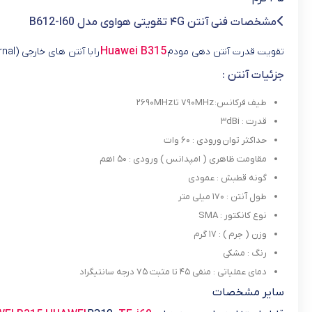
مشخصات فنی آنتن ۴G تقویتی هواوی مدل B612-I60
Huawei B315
تقویت قدرت آنتن دهی مودم
را با آنتن های خارجی (External) اصلی و سازگار با آن تجربه کنید!
جزئیات آنتن :
طیف فرکانس: ۷۹۰MHz تا ۲۶۹۰MHz
قدرت : ۳dBi
حداکثر توان ورودی : ۶۰ وات
مقاومت ظاهری ( امپدانس ) ورودی : ۵۰ اهم
گونه قطبش : عمودی
طول آنتن : ۱۷۰ میلی متر
نوع کانکتور : SMA
وزن ( جرم ) : ۱۷ گرم
رنگ : مشکی
دمای عملیاتی : منفی ۴۵ تا مثبت ۷۵ درجه سانتیگراد
سایر مشخصات