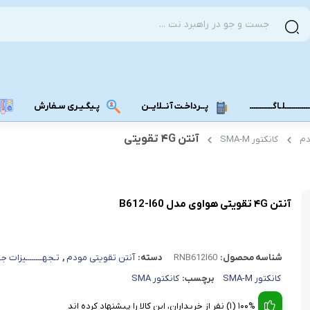
ــــــــــلـاگـــــــــــ
پــرداخـت آنــلایــن
پـیگـیـری سـفارش
آنتن ۴G تقویتی
دم
کانکتور SMA-M
مودم دانگل 4G
مودم دانگل 3G
مـــودم بـیـر
آنتن ۴G تقویتی هواوی مدل B612-I60
شناسه محصول:
RNB612I60
دسته:
آنتن تقویتی مودم
,
تـجهــــــــیزات ج
کانکتور SMA-M
برچسب:
کانکتور SMA
100% (1) نفر از خریداران، این کالا را پیشنهاد کرده اند