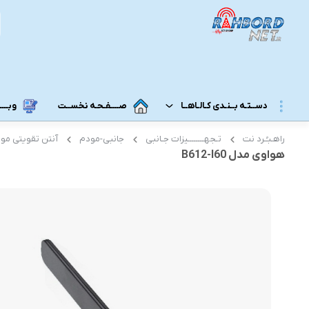
دســتـه بــنـدی کـالـاهــا
صــــفـحـه نخســت
وبــــــ
راهـبـُـرد نت
تـجهــــــــیزات جـانبی
جانبی-مودم
آنتن تقویتی مو
مــودم 3G/4G/5G/TD-LTE
مــودم رومـــیـزی
هواوی مدل B612-I60
مودم 5G رومیزی
مـودم ADSL/VDSL/GPON
مودم 4G رومیزی
مـــحـصـولات ایــــرانـســـــــــل
مودم 3G رومیزی
مــــحـصـولات هــــــمــراه اول
مـــودم هـــــمـراه
مـــــــحـصــولات رایـــــــتـــــــل
مودم 5G همراه