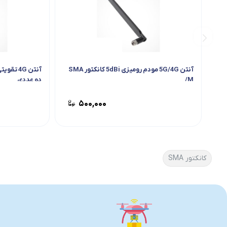
آنتن 5G/4G مودم رومیزی 5dBi کانکتور SMA
/M
دو عددی
۵۰۰,۰۰۰
کانکتور SMA