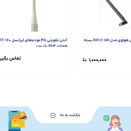
آنتن 4G تقویتی هواوی مدل B612-i60 بسته
هواوی B۶۱۲ یک عدد
تماس بگیر
۱,۰۰۰,۰۰۰
بازگشت به بالا