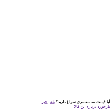
تحویل 100 دقیقه ای
پشتیبانی VIP
پرداخت امن از طریق درگاه بانکی
ضمانت اصل بودن کالا
بررسی
مشخصات
پرسش و پاسخ
دیدگاه ها
آنتن وای فای مودم سری N مودم آنتن ثابت (بسته یک عددی)
مشخصات فیزیکی
ابعاد: طول 30 سانتی متر
مشخصات فنی
نوع آنتن : آنتن وای فای کارت مودم و انواع روتر ها
سری : ND
نوع کانکتور: کانکتور Female مادگی