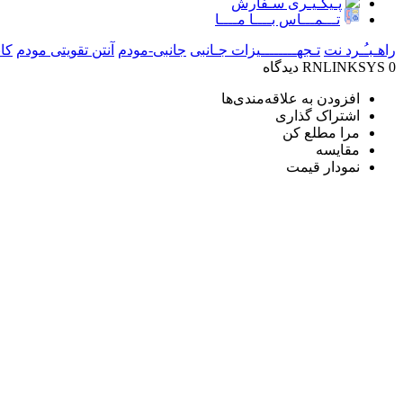
پـیگـیـری سـفارش
تـــمـــاس بــــا مــــا
راهـبـُـرد نت
تـجهــــــــیزات جـانبی
جانبی-مودم
آنتن تقویتی مودم
کانک
0 دیدگاه
RNLINKSYS
افزودن به علاقه‌مندی‌ها
اشتراک گذاری
مرا مطلع کن
مقایسه
نمودار قیمت
آیا قیمت مناسب‌تری سراغ دارید؟
بله
|
خیر
بازخورد درباره این کالا
آنتن وای فای مودم سری N مودم آنتن ثابت
شناسه محصول:
RNLINKSYS
دسته:
آنتن تقویتی مودم
,
تـجهــــــــ
گارانتی
رنگ
بروزرسانی :