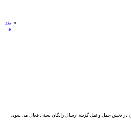
قدرت سیگنال دهی یک مودم/وای فای بستگی به آنتن آن دارد. واحد اندازگیری این میزان دسی بِل (dB) است. سازندگان با استفاده از دو روش واحد گزاری dBd و dB، میزان اثر بخشی یک آنتن را بررسی