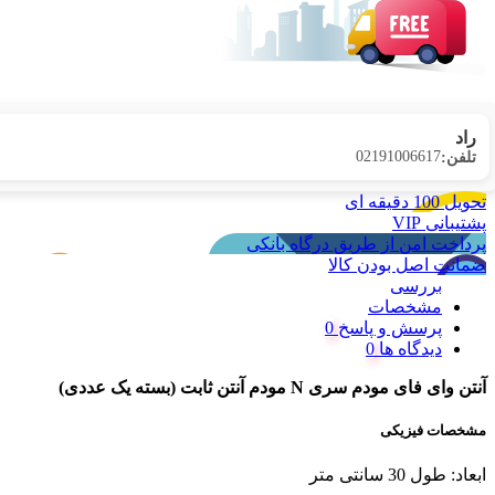
آنتن وای فای مودم 5 دسی بل WIFI
۳۰۰,۰۰۰
آنتن WiFi مودم مدل SMA/F کوتاه
۳۰۰,۰۰۰
کانکتور UFL
بازگشت به بالا
پشتیبانی
شماره تماس :
021-91006617 / 09190055755
اطلاعات تماس
تهران، چهار راه ولیعصر پاساژ ابریشم طبقه همکف پلاک ۷ فروشگاه راهبُرد نِت (ضلع شمال شرقی چهار راه ولیعصر|جنب بانک ملت|روبروی بازار رضا|خروجی ۳ مترو تاترشهر و BRT)‎‎
آدرس ایمیل :
RahbordNet.IR@Gmail.com