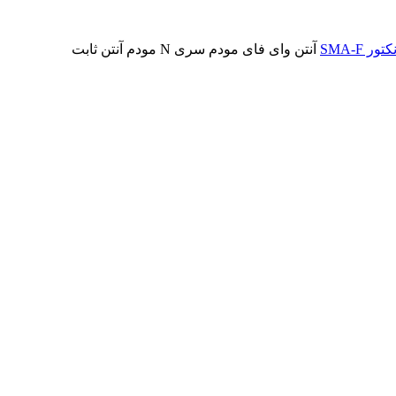
تور SMA-F
آنتن وای فای مودم سری N مودم آنتن ثابت
یزات جـانبی
,
جانبی-مودم
,
کانکتور SMA-F
برچسب:
کانکتور UFL