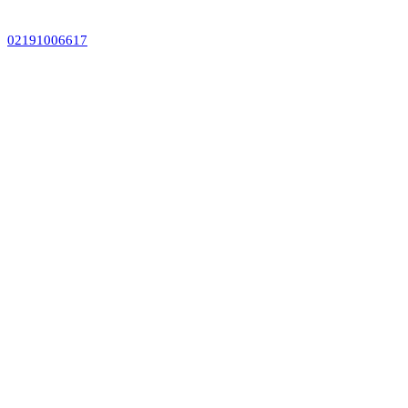
02191006617
نقد
و