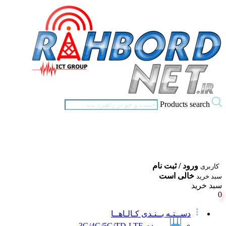
Products search
ورود / ثبت نام
کاربری
خالی است
سبد خرید
سبد خرید
0
دســتـه بــنـدی کـالـاهــا
مــودم 3G/4G/5G/TD-LTE