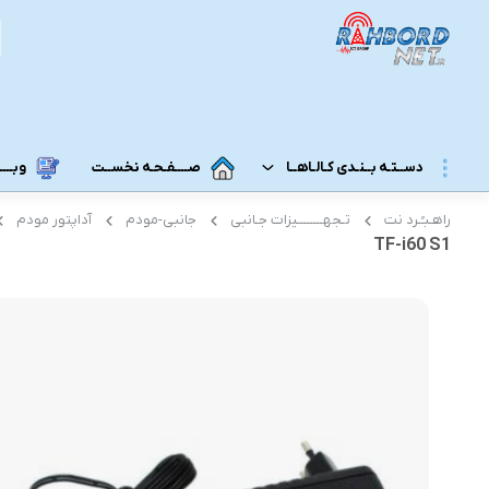
دســتـه بــنـدی کـالـاهــا
صــــفـحـه نخســت
وبــــــ
راهـبـُـرد نت
تـجهــــــــیزات جـانبی
جانبی-مودم
آداپتور مودم
مــودم 3G/4G/5G/TD-LTE
مــودم رومـــیـزی
TF-i60 S1
مودم 5G رومیزی
مـودم ADSL/VDSL/GPON
مودم 4G رومیزی
مـــحـصـولات ایــــرانـســـــــــل
مودم 3G رومیزی
مــــحـصـولات هــــــمــراه اول
مـــودم هـــــمـراه
مـــــــحـصــولات رایـــــــتـــــــل
مودم 5G همراه