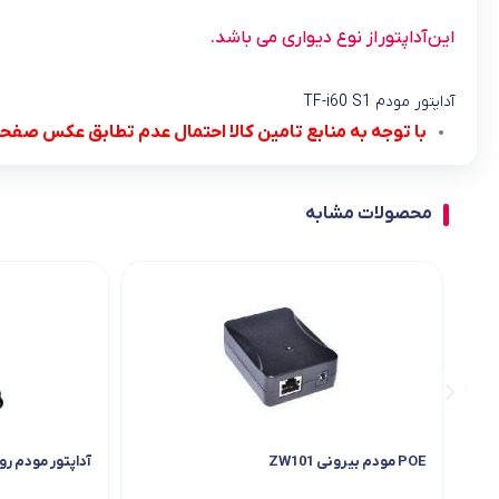
این آداپتور از نوع دیواری می باشد.
آداپتور مودم TF-i60 S1
با توجه به منابع تامین کالا احتمال عدم تطابق عکس صفحه
محصولات مشابه
POE مودم بیرونی ZW101
آداپتور مودم ر