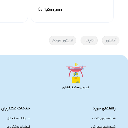
۱,۵۰۰,۰۰۰
آداپتور
اداپتور
اداپتور مودم
تحویل 100 دقیقه ای
راهنمای خرید
خدمات مشتریان
شیوه های پرداخت
ســــوالـات مــتـداول
شیوه ثبت سفارش
انتقادات و شکایات