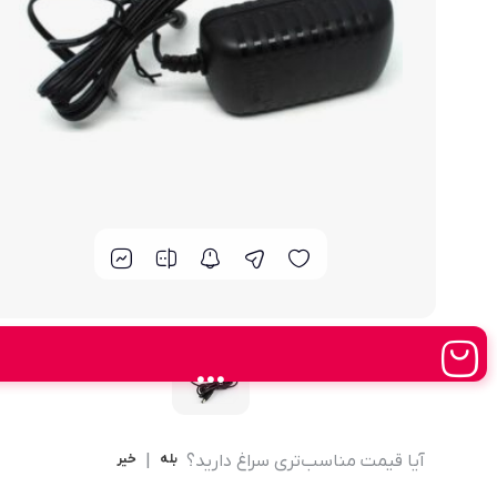
مودم 4G همراه
محصولات اپراتورهای همراه
مودم 3G همراه
تــــــــجـــهــــیـزات جــــــانـبـی
مـــــــــــودم USB
انــــــــــــدرویــد بـــــــــاکــــس
جــــــــــــــعـــــــبـه بــــــــــــــــاز
آیا قیمت مناسب‌تری سراغ دارید؟
بله
|
خیر