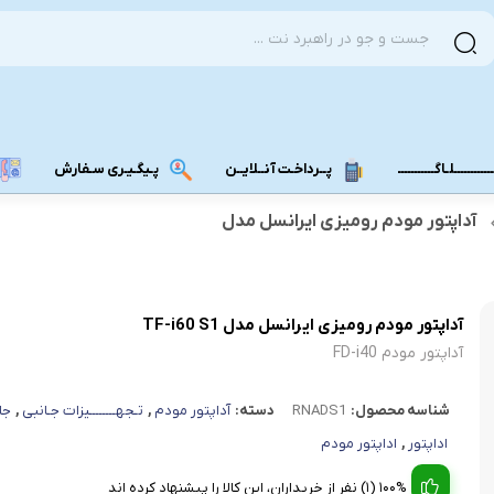
ــــــــــلـاگـــــــــــ
پــرداخـت آنــلایــن
پـیگـیـری سـفارش
آداپتور مودم رومیزی ایرانسل مدل
مودم دانگل 4G
مودم دانگل 3G
مـــودم بـیـر
آداپتور مودم رومیزی ایرانسل مدل TF-i60 S1
آداپتور مودم FD-i40
شناسه محصول:
RNADS1
دسته:
آداپتور مودم
,
تـجهــــــــیزات جـانبی
,
جا
اداپتور
,
اداپتور مودم
100% (1) نفر از خریداران، این کالا را پیشنهاد کرده اند