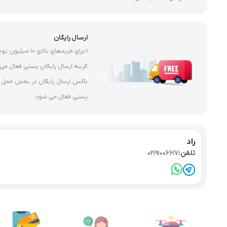
ارسال رایگان
1-برای خریدهای بال
باکس ارسال رایگان در بخش حمل و 
پستی فعال می شود.
راد
تلفن:
02191006617