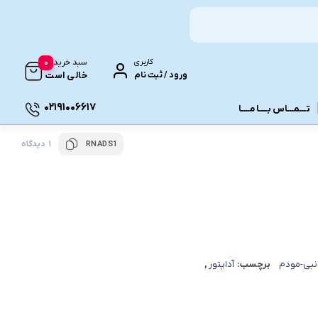
0
کاربری
سبد خرید
ورود / ثبت نام
خالی است
02191006617
تـــمـــاس بــــا مــــا
1 دیدگاه
RNADS1
ونـی
نبی-مودم
برچسب:
آداپتور
,