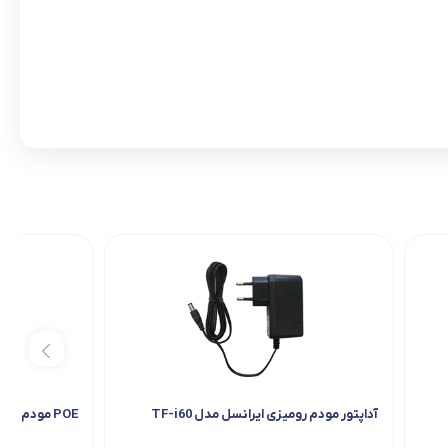
آداپتور مودم رومیزی ایرانسل مدل TF-i60
POE مودم بیرونی ایرانسل مدل ZW101