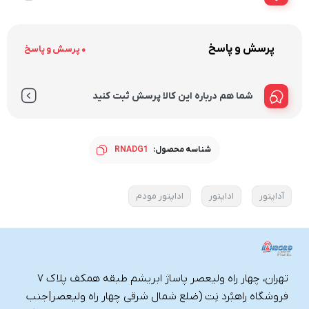
پرسش و پاسخ
0 پرسش و پاسخ
شما هم درباره این کالا پرسش ثبت کنید
شناسه محصول:
RNADG1
آداپتور
اداپتور
اداپتور مودم
تهران، چهار راه ولیعصر پاساژ ابریشم طبقه همکف پلاک ۷
فروشگاه راهبُرد نِت (ضلع شمال شرقی چهار راه ولیعصر|جنب