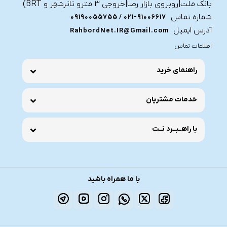
بانک ملت|روبروی بازار رضا|خروجی ۳ مترو تاترشهر و BRT)‎‎
شماره تماس
021-91006617 / 09190055755
آدرس ایمیل
RahbordNet.IR@Gmail.com
اطلاعات تماس
راهنمای خرید
خدمات مشتریان
با راهــبــرد نــت
با ما همراه باشید