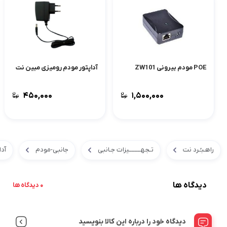
POE مودم بیرونی ZW101
آداپتور مودم رومیزی مبین نت
۴۵۰,۰۰۰
۱,۵۰۰,۰۰۰
راهـبـُـرد نت
تـجهــــــــیزات جـانبی
جانبی-مودم
آدا
دیدگاه ها
0 دیدگاه ها
دیدگاه خود را درباره این کالا بنویسید