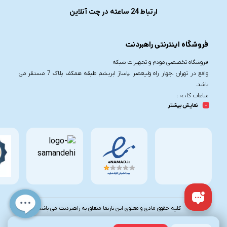
ارتباط 24 ساعته در چت آنلاین
فروشگاه اینترنتی راهبردنت
فروشگاه تخصصی مودم و تجهیزات شبکه
واقع در تهران ،چهار راه ولیعصر ،پاساژ ابریشم طبقه همکف پلاک 7 مستقر می
باشد.
ساعات کاری :
نمایش بیشتر
شنبه تا چهارشنبه از ساعت 9.30 تا 20
پنج شنبه از ساعت 9.30 تا 17
تلفن تماس :
021-91006617
09190055755
کلیه حقوق مادی و معنوی این تارنما متعلق به راهبردنت می باشد.