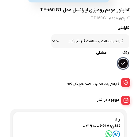
آداپتور مودم رومیزی ایرانسل مدل TF-i60 G1
آداپتور مودم TF-i60 G1
گارانتی
رنگ
مشکی
گارانتی اصالت و سلامت فیزیکی کالا
موجود در انبار
راد
تلفن:
02191006617