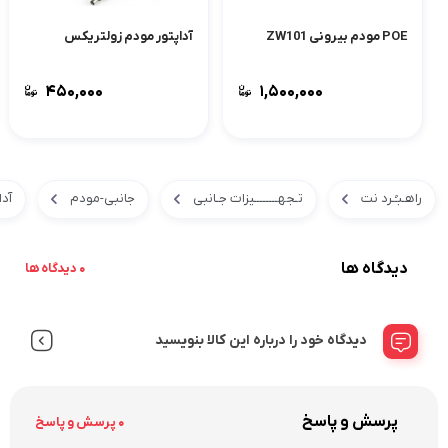
POE مودم بیرونی ZW101
آداپتور مودم زولتریکس
۴۵۰,۰۰۰
۱,۵۰۰,۰۰۰
راهـبـُـرد نت
تـجهــــــــیزات جـانبی
جانبی-مودم
آدا
دیدگاه ها
0 دیدگاه ها
دیدگاه خود را درباره این کالا بنویسید
پرسش و پاسخ
0 پرسش و پاسخ