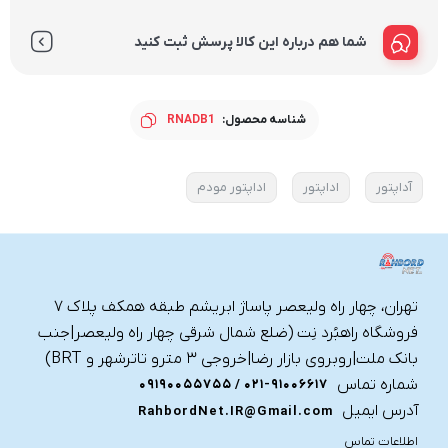
شما هم درباره این کالا پرسش ثبت کنید
شناسه محصول:
RNADB1
آداپتور
اداپتور
اداپتور مودم
تهران، چهار راه ولیعصر پاساژ ابریشم طبقه همکف پلاک ۷
فروشگاه راهبُرد نِت (ضلع شمال شرقی چهار راه ولیعصر|جنب
بانک ملت|روبروی بازار رضا|خروجی ۳ مترو تاترشهر و BRT)‎‎
شماره تماس
021-91006617 / 09190055755
آدرس ایمیل
RahbordNet.IR@Gmail.com
اطلاعات تماس