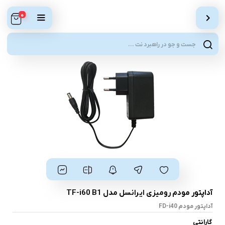
0
ts
ch
آداپتور مودم رومیزی ایرانسل مدل TF-i60 B1
آداپتور مودم FD-i40
گارانتی