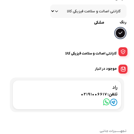
رنگ
مشکی
گارانتی اصالت و سلامت فیزیکی کالا
موجود در انبار
راد
تلفن:
02191006617
تـجهــــــــیزات جـانبی