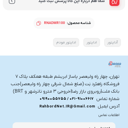
شما هم درباره این کالا پرسش ثبت کنید
شناسه محصول:
RNADMR100
آداپتور
اداپتور
اداپتور مودم
تهران، چهار راه ولیعصر پاساژ ابریشم طبقه همکف پلاک ۷
فروشگاه راهبُرد نِت (ضلع شمال شرقی چهار راه ولیعصر|جنب
بانک ملت|روبروی بازار رضا|خروجی ۳ مترو تاترشهر و BRT)‎‎
شماره تماس
021-91006617 / 09190055755
آدرس ایمیل
RahbordNet.IR@Gmail.com
اطلاعات تماس