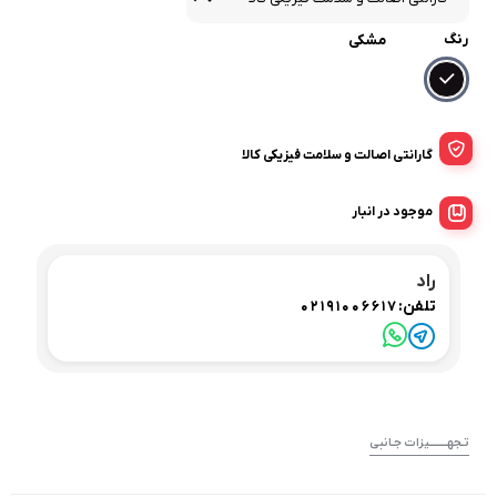
رنگ
مشکی
گارانتی اصالت و سلامت فیزیکی کالا
موجود در انبار
راد
تلفن:
02191006617
تـجهــــــــیزات جـانبی