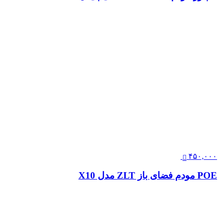
۴۵۰,۰۰۰
POE مودم فضای باز ZLT مدل X10