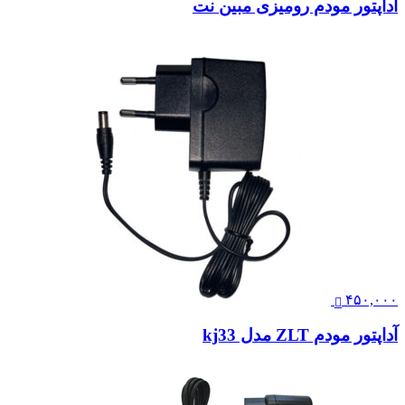
آداپتور مودم رومیزی مبین نت
۴۵۰,۰۰۰
آداپتور مودم ZLT مدل kj33