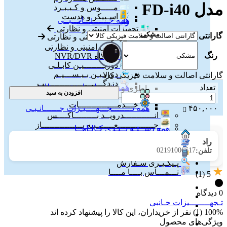
مدل FD-i40
مـــــوس و کـیـبـرد
اسـپیکر و هدست
همه جــــــــــانـــبــی
رایـــــــــــانـــه
تجهیزات امنیتی و نظارتی
مشکی
گارانتی
تجهیزات امنیتی و نظارتی
جانبی امنیتی و نظارتی
رنگ
دستگاه NVR/DVR
دوربــــــــیـن کابـلـی
دوربـیـن بـیـســـیـم
گارانتی اصالت و سلامت فیزیکی کالا
دزدگـــــــــــــــــــــــیـر
همه تجهیزات امنیتی و نظارتی
تعداد
باطری و شارژر باطری
افزودن به سبد
ویـــــــــــــــــــجـت
خـــدمـــــــــــــــات
۴۵۰,۰۰۰
همه تــــــــجـــهــــیـزات جــــــانـبـی
انــــــــــــدرویــد بـــــــــاکــــس
جــــــــــــــعـــــــبـه بــــــــــــــــاز
همه دســتـه بــنـدی کـالـاهــا
صــــفـحـه نخســت
راد
وبــــــــــــــــلـاگـــــــــــ
02191006617
تلفن:
پــرداخـت آنــلایــن
پـیگـیـری سـفارش
تـــمـــاس بــــا مــــا
(1)
5
0 دیدگاه
تـجهــــــــیزات جـانبی
100% (1) نفر از خریداران، این کالا را پیشنهاد کرده اند
ویژگی‌های محصول