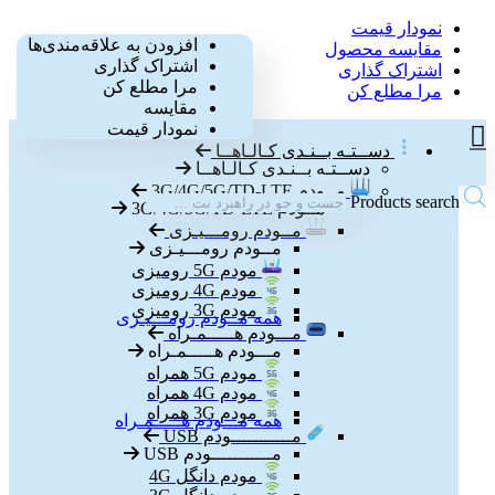
نمودار قیمت
0
افزودن به علاقه‌مندی‌ها
مقایسه محصول
اشتراک گذاری
0
اشتراک گذاری
مرا مطلع کن
مرا مطلع کن
مقایسه
نمودار قیمت
دســتـه بــنـدی کـالـاهــا
دســتـه بــنـدی کـالـاهــا
مــودم 3G/4G/5G/TD-LTE
Products search
مــودم 3G/4G/5G/TD-LTE
مــودم رومـــیـزی
مــودم رومـــیـزی
مودم 5G رومیزی
مودم 4G رومیزی
مودم 3G رومیزی
همه مــودم رومـــیـزی
مـــودم هـــــمـراه
مـــودم هـــــمـراه
مودم 5G همراه
مودم 4G همراه
مودم 3G همراه
همه مـــودم هـــــمـراه
مـــــــــــودم USB
مـــــــــــودم USB
مودم دانگل 4G