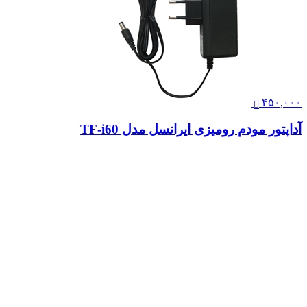
۴۵۰,۰۰۰
آداپتور مودم رومیزی ایرانسل مدل TF-i60