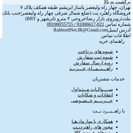
برگشت به بالا
تهران، چهار راه ولیعصر پاساژ ابریشم طبقه همکف پلاک ۷
فروشگاه راهبُرد نِت (ضلع شمال شرقی چهار راه ولیعصر|جنب بانک
ملت|روبروی بازار رضا|خروجی ۳ مترو تاترشهر و BRT)‎‎
شماره تماس
021-91006617 / 09190055755
آدرس ایمیل
RahbordNet.IR@Gmail.com
اطلاعات تماس
راهنمای خرید
شیوه های پرداخت
شیوه ثبت سفارش
رویه ارسال سفارش
راهـــنــمــای خـــریــد
خدمات مشتریان
ســــوالـات مــتـداول
انتقادات و شکایات
حـــریـــم خــصـوصی
با راهــبــرد نــت
همکاری با سازمان‌هـا
مجوز های راهبردنـت
رویه‌های عـودت کالا