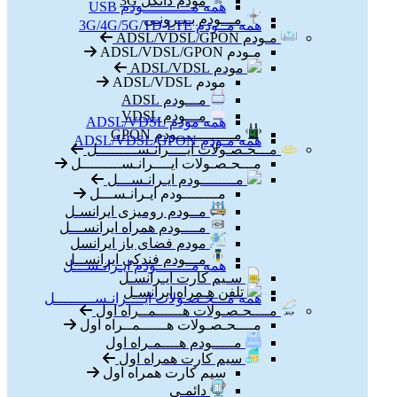
مودم دانگل 3G
همه مـــــــــــودم USB
مـــودم بـیـرونـی
همه مــودم 3G/4G/5G/TD-LTE
مـودم ADSL/VDSL/GPON
مـودم ADSL/VDSL/GPON
مودم ADSL/VDSL
مودم ADSL/VDSL
مـــودم ADSL
مـــودم VDSL
همه مودم ADSL/VDSL
مـــــــــــــودم GPON
همه مـودم ADSL/VDSL/GPON
مـــحـصـولات ایــــرانـســـــــــل
مـــحـصـولات ایــــرانـســـــــــل
مــــــــودم ایـرانـســـل
مــــــــودم ایـرانـســـل
مــودم رومیزی ایرانسـل
مــــودم همراه ایرانســـل
مودم فضای باز ایرانسل
مـــودم فندکی ایرانســل
همه مــــــــودم ایـرانـســـل
سـیم کارت ایـرانسـل
تلفن هـمراه ایرانسـل
همه مـــحـصـولات ایــــرانـســـــــــل
مــــحـصـولات هــــــمــراه اول
مــــحـصـولات هــــــمــراه اول
مـــــودم هــــمـراه اول
سیم کارت همراه اول
سیم کارت همراه اول
دائمـی