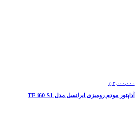
۳,۰۰۰,۰۰۰
آداپتور مودم رومیزی ایرانسل مدل TF-i60 S1