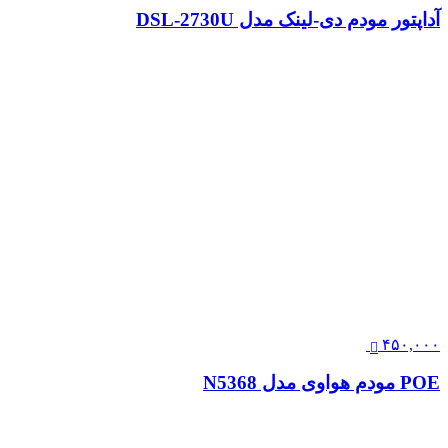
آداپتور مودم دی‌-لینک مدل DSL-2730U
۴۵۰,۰۰۰
POE مودم هواوی مدل N5368