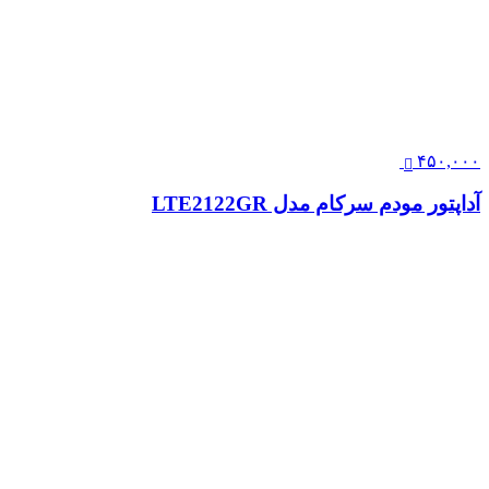
۴۵۰,۰۰۰
آداپتور مودم سرکام مدل LTE2122GR