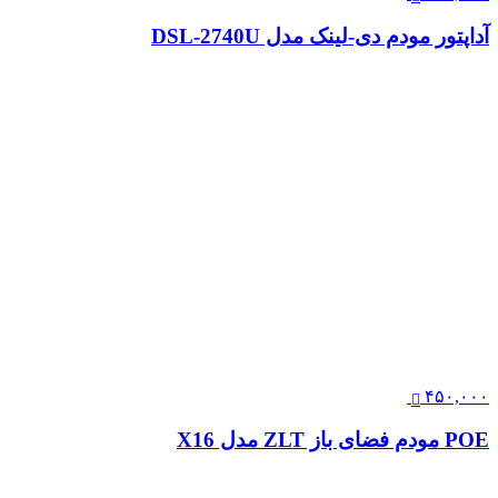
آداپتور مودم دی‌-لینک مدل DSL-2740U
۴۵۰,۰۰۰
POE مودم فضای باز ZLT مدل X16