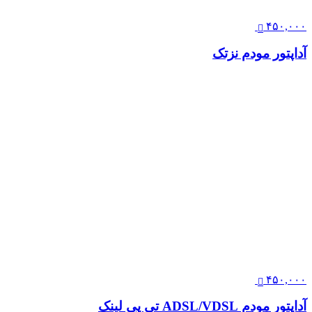
۴۵۰,۰۰۰
آداپتور مودم نزتک
۴۵۰,۰۰۰
آداپتور مودم ADSL/VDSL تی پی لینک