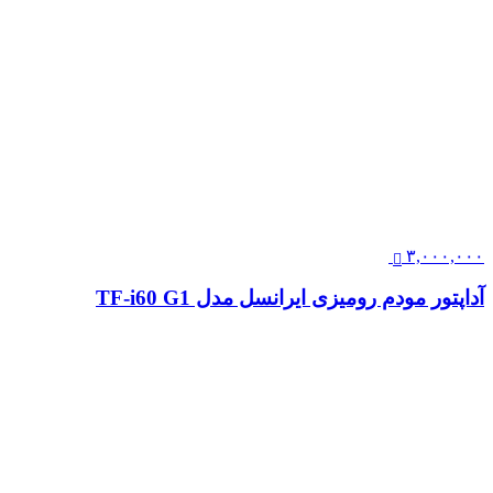
۳,۰۰۰,۰۰۰
آداپتور مودم رومیزی ایرانسل مدل TF-i60 G1