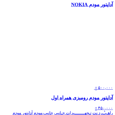
آداپتور مودم NOKIA
۵۰۰,۰۰۰
آداپتور مودم رومیزی همراه اول
۴۵۰,۰۰۰
راهـبـُـرد نت
تـجهــــــــیزات جـانبی
جانبی-مودم
آداپتور مودم