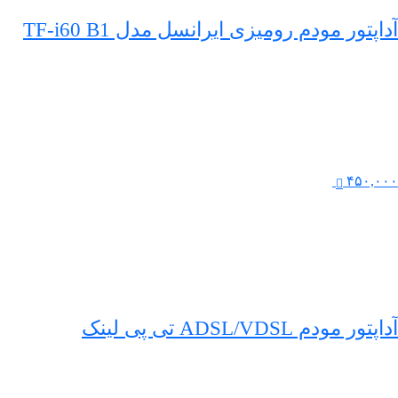
آداپتور مودم رومیزی ایرانسل مدل TF-i60 B1
۴۵۰,۰۰۰
آداپتور مودم ADSL/VDSL تی پی لینک