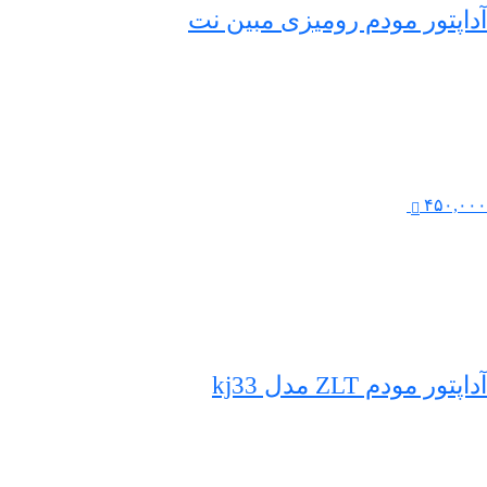
آداپتور مودم رومیزی مبین نت
۴۵۰,۰۰۰
آداپتور مودم ZLT مدل kj33