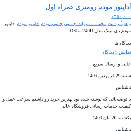
آداپتور مودم رومیزی همراه اول
۴۵۰,۰۰۰
راهـبـُـرد نت
تـجهــــــــیزات جـانبی
جانبی-مودم
آداپتور مودم
آداپتور
مودم دی‌-لینک مدل DSL-2740U
دیدگاه ها
نمایش 5 دیدگاه
عالی و ارسال سریع
شنبه 29 فروردین 1405
ناشناس
با توضیحاتی که نوشته شده بود بهترین خرید رو داشتم سرعت عمل و
کیفیت خدمات رسانی فروشگاه عالی
یکشنبه 20 آبان 1403
ناشناس