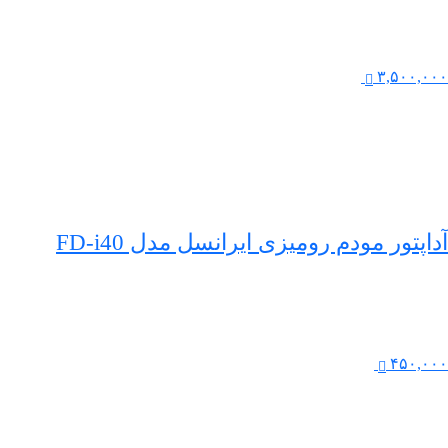
۳,۵۰۰,۰۰۰
آداپتور مودم رومیزی ایرانسل مدل FD-i40
۴۵۰,۰۰۰