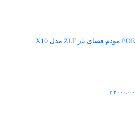
POE مودم فضای باز ZLT مدل X10
۳,۰۰۰,۰۰۰