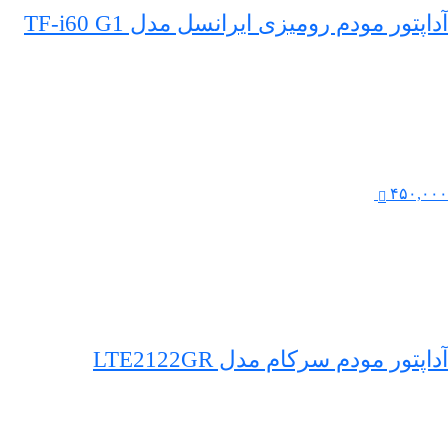
آداپتور مودم رومیزی ایرانسل مدل TF-i60 G1
۴۵۰,۰۰۰
آداپتور مودم سرکام مدل LTE2122GR