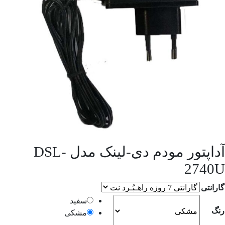
آداپتور مودم دی‌-لینک مدل DSL-
2740U
گارانتی
سفید
رنگ
مشکی