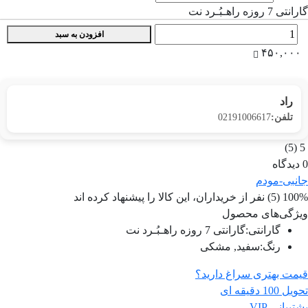
گارانتی 7 روزه راهـبُـرد نت
تعداد
افزودن به سبد
۴۵۰,۰۰۰
راد
تلفن:
02191006617
(5)
5
0 دیدگاه
جانبی-مودم
100% (5) نفر از خریداران، این کالا را پیشنهاد کرده اند
ویژگی‌های محصول
گارانتی
:
گارانتی 7 روزه راهـبُـرد نت
رنگ
:
سفید, مشکی
قیمت بهتری سراغ دارید؟
تحویل 100 دقیقه ای
پشتیبانی VIP