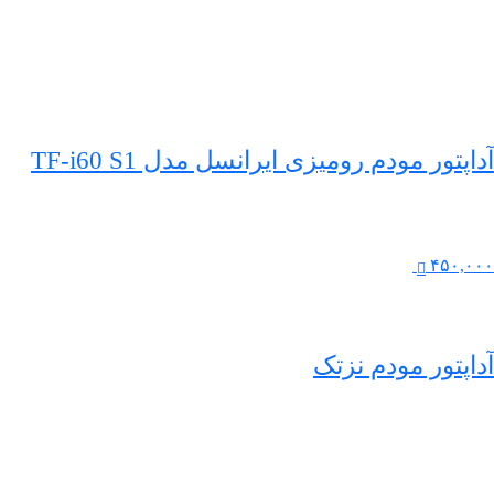
آداپتور مودم رومیزی ایرانسل مدل TF-i60 S1
۴۵۰,۰۰۰
آداپتور مودم نزتک