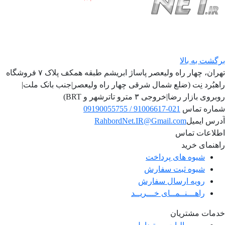
برگشت به بالا
تهران، چهار راه ولیعصر پاساژ ابریشم طبقه همکف پلاک ۷ فروشگاه
راهبُرد نِت (ضلع شمال شرقی چهار راه ولیعصر|جنب بانک ملت|
روبروی بازار رضا|خروجی ۳ مترو تاترشهر و BRT)‎‎
شماره تماس
021-91006617 / 09190055755
آدرس ایمیل
RahbordNet.IR@Gmail.com
اطلاعات تماس
راهنمای خرید
شیوه های پرداخت
شیوه ثبت سفارش
رویه ارسال سفارش
راهـــنــمــای خـــریــد
خدمات مشتریان