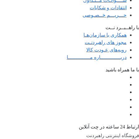
ســــوالـات مــتـداول
انتقادات و شکایات
حـــریـــم خــصـوصی
با راهــبــرد نــت
همکاری با سازمان‌هـا
مجوز های راهبردنـت
رویه‌های عـودت کالا
دربـــــــــــــاره مــــــــــــــا
با ما همراه باشید
ارتباط 24 ساعته در چت آنلاین
فروشگاه اینترنتی راهبردنت