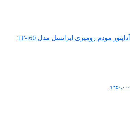
آداپتور مودم رومیزی ایرانسل مدل TF-i60
۴۵۰,۰۰۰