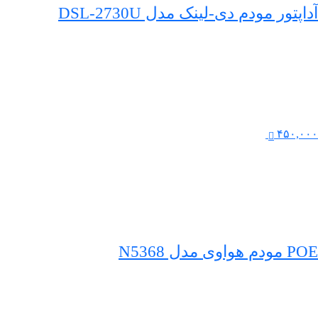
آداپتور مودم دی‌-لینک مدل DSL-2730U
۴۵۰,۰۰۰
POE مودم هواوی مدل N5368