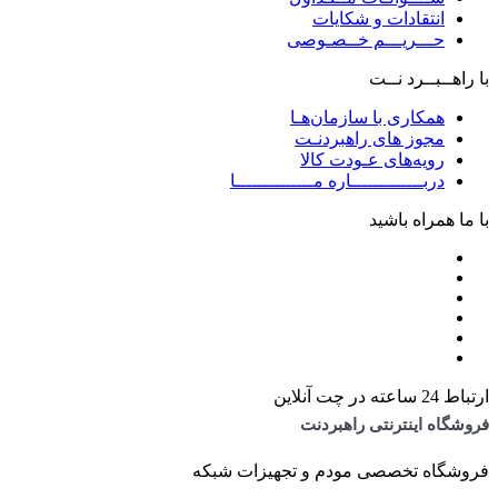
انتقادات و شکایات
حـــریـــم خــصـوصی
با راهــبــرد نــت
همکاری با سازمان‌هـا
مجوز های راهبردنـت
رویه‌های عـودت کالا
دربـــــــــــــاره مــــــــــــــا
با ما همراه باشید
ارتباط 24 ساعته در چت آنلاین
فروشگاه اینترنتی راهبردنت
فروشگاه تخصصی مودم و تجهیزات شبکه