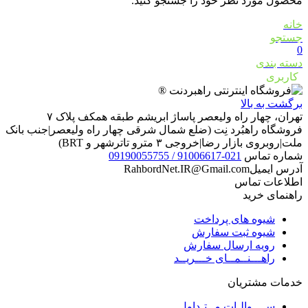
محصول مورد نظر خود را جستجو کنید.
خانه
جستجو
0
دسته بندی
کاربری
برگشت به بالا
تهران، چهار راه ولیعصر پاساژ ابریشم طبقه همکف پلاک ۷
فروشگاه راهبُرد نِت (ضلع شمال شرقی چهار راه ولیعصر|جنب بانک
ملت|روبروی بازار رضا|خروجی ۳ مترو تاترشهر و BRT)‎‎
شماره تماس
021-91006617 / 09190055755
آدرس ایمیل
RahbordNet.IR@Gmail.com
اطلاعات تماس
راهنمای خرید
شیوه های پرداخت
شیوه ثبت سفارش
رویه ارسال سفارش
راهـــنــمــای خـــریــد
خدمات مشتریان
ســــوالـات مــتـداول