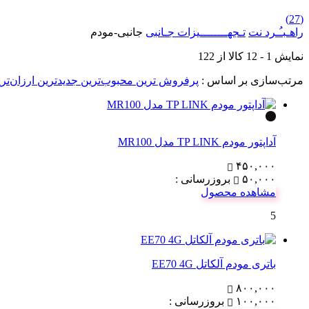
(27)
راهـبـُـرد نت
تـجهــــــــیزات جـانبی
جانبی-مودم
نمایش
1
-
12
کالا از
122
مرتب‌سازی بر اساس :
پرفروش ترین
محبوب‌ترین
جدیدترین
ارزان‌تر
آداپتور مودم TP LINK مدل MR100
۴۵۰,۰۰۰
۵۰,۰۰۰
بروزرسانی :
مشاهده محصول
5
باتری مودم آلکاتل EE70 4G
۸۰۰,۰۰۰
۱۰۰,۰۰۰
بروزرسانی :