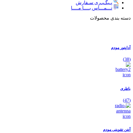
پـیگـیـری سـفارش
تـــمـــاس بــــا مــــا
دسته بندی محصولات
آداپتور مودم
(38)
باطری
(47)
آنتن تقویتی مودم