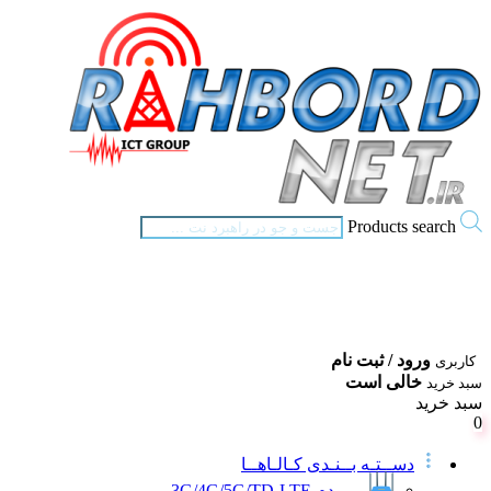
Products search
ورود / ثبت نام
کاربری
خالی است
سبد خرید
سبد خرید
0
دســتـه بــنـدی کـالـاهــا
مــودم 3G/4G/5G/TD-LTE