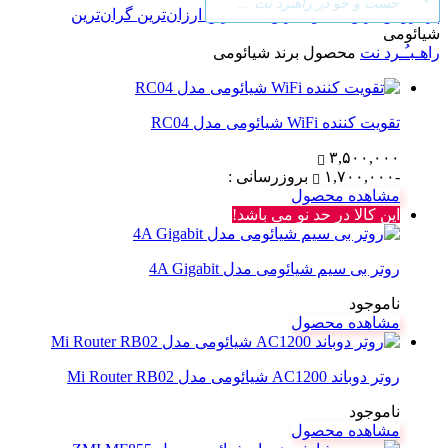
search
پرفروش ترین
محبوب‌ترین
جدیدترین
ارزان‌ترین
گران‌ترین
شیائومی
راهـبـُـرد نت
محصول برند
شیائومی
تقویت کننده WiFi شیائومی مدل RC04
۳,۵۰۰,۰۰۰
-۱,۷۰۰,۰۰۰
بروزرسانی :
مشاهده محصول
این کالا در حد نو می باشد!
روتر بی‌ سیم شیائومی مدل 4A Gigabit
ناموجود
مشاهده محصول
روتر دوباند AC1200 شیائومی مدل Mi Router RB02
ناموجود
مشاهده محصول