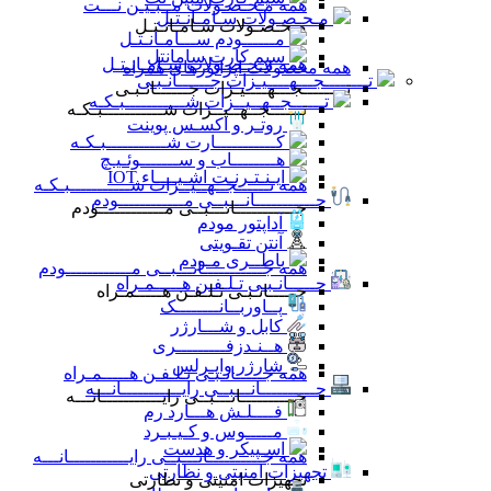
همه مـحـصـولات مــبـیـن نـــت
مـحـصـولات سـامـانـتـل
مـحـصـولات سـامـانـتـل
مــــــودم ســـامـانـتـل
سیم کارت سامانتل
همه مـحـصـولات سـامـانـتـل
همه محصولات اپراتورهای همراه
تــــــــجـــهــــیـزات جــــــانـبـی
تــــــــجـــهــــیـزات جــــــانـبـی
تــــــجــهــیــزات شـــــــــــبـکـه
تــــــجــهــیــزات شـــــــــــبـکـه
روتـر و اکسـس پوینت
کـــــــــــارت شـــــــــــبـکـه
هــــــــاب و ســـــــوئـیـچ
ایـنـتـرنـت اشـیــــاء IOT
همه تــــــجــهــیــزات شـــــــــــبـکـه
جـــــــــــانـــبــی مــــــــــــودم
جـــــــــــانـــبــی مــــــــــــودم
آداپتور مودم
آنتن تقـویتی
باطــری مـودم
همه جـــــــــــانـــبــی مــــــــــــودم
جـــــانـبـی تـلـفـن هـــــمـراه
جـــــانـبـی تـلـفـن هـــــمـراه
پــاوربــانــــــــک
کابل و شـــارژر
هــنـدزفـــــــــری
شارژر وایـرلس
همه جـــــانـبـی تـلـفـن هـــــمـراه
جــــــــــانـــبــی رایـــــــــــانـــه
جــــــــــانـــبــی رایـــــــــــانـــه
فــــلـش هـــارد رم
مـــــوس و کـیـبـرد
اسـپیکر و هدست
همه جــــــــــانـــبــی رایـــــــــــانـــه
تجهیزات امنیتی و نظارتی
تجهیزات امنیتی و نظارتی