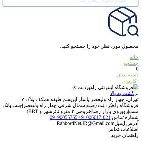
search
محصول مورد نظر خود را جستجو کنید.
خانه
جستجو
0
دسته بندی
کاربری
برگشت به بالا
تهران، چهار راه ولیعصر پاساژ ابریشم طبقه همکف پلاک ۷
فروشگاه راهبُرد نِت (ضلع شمال شرقی چهار راه ولیعصر|جنب بانک
ملت|روبروی بازار رضا|خروجی ۳ مترو تاترشهر و BRT)‎‎
شماره تماس
021-91006617 / 09190055755
آدرس ایمیل
RahbordNet.IR@Gmail.com
اطلاعات تماس
راهنمای خرید