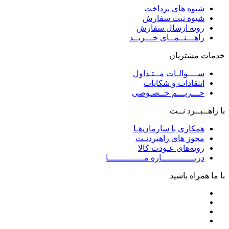
شیوه های پرداخت
شیوه ثبت سفارش
رویه ارسال سفارش
راهـــنــمــای خـــریــد
خدمات مشتریان
ســــوالـات مــتـداول
انتقادات و شکایات
حـــریـــم خــصـوصی
با راهــبــرد نــت
همکاری با سازمان‌هـا
مجوز های راهبردنـت
رویه‌های عـودت کالا
دربـــــــــــــاره مــــــــــــــا
با ما همراه باشید