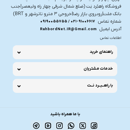
فروشگاه راهبُرد نِت (ضلع شمال شرقی چهار راه ولیعصر|جنب
بانک ملت|روبروی بازار رضا|خروجی ۳ مترو تاترشهر و BRT)‎‎
شماره تماس
021-91006617 / 09190055755
آدرس ایمیل
RahbordNet.IR@Gmail.com
اطلاعات تماس
راهنمای خرید
خدمات مشتریان
با راهــبــرد نــت
با ما همراه باشید