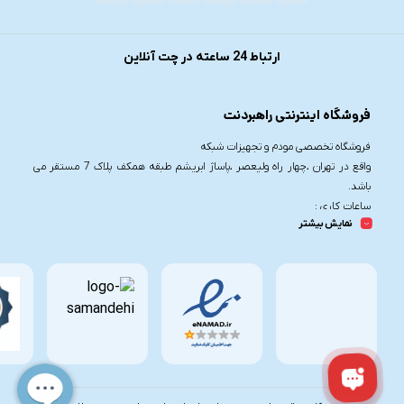
ارتباط 24 ساعته در چت آنلاین
فروشگاه اینترنتی راهبردنت
فروشگاه تخصصی مودم و تجهیزات شبکه
واقع در تهران ،چهار راه ولیعصر ،پاساژ ابریشم طبقه همکف پلاک 7 مستقر می
باشد.
ساعات کاری :
نمایش بیشتر
شنبه تا چهارشنبه از ساعت 9.30 تا 20
پنج شنبه از ساعت 9.30 تا 17
تلفن تماس :
021-91006617
09190055755