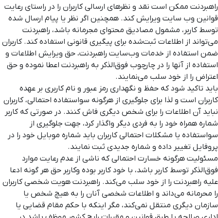
راهبردنت ممکن است نقد و نظرهای ارسالی کاربران را در راستای رعایت
قوانین وب سایت ویرایش کند. همچنین اگر نظر یا پیام ارسال شده
توسط کاربر، مشمول مصادیق محتوای مجرمانه باشد، راهبردنت
می‌تواند از اطلاعات ثبت‌شده برای پیگیری قانونی استفاده کند. کاربران
ضمن استفاده از خدمات وب‌سایت راهبردنت، حق ویرایش اطلاعات و
استفاده از آنها را در چارچوب فوق‌الذکر به راهبردنت اعطا نموده و حق
اعتراض را از خود سلب می‌نمایند.
باید تاکید شود که حفظ و نگهداری رمز عبور و نام کاربری بر عهده
کاربران است و لذا برای جلوگیری از هرگونه سواستفاده احتمالی، کاربران
نباید آن اطلاعات را برای شخص دیگری فاش کنند. در صورتی که کاربر
شماره همراه خود را به فردی دیگر واگذار کرد، جهت جلوگیری از
سواستفاده یا مشکلات احتمالی کاربران باید شماره موبایل خود را در
پروفایل تغییر داده و شماره جدیدی ثبت نمایند.
مسئولیت هرگونه خسارت احتمالی که ناشی از عدم رعایت موارد
فوق‌الذکر توسط کاربر باشد، با خود کاربر بوده وکاربر حق هر گونه ادعا
علیه راهبردنت را از خود سلب می‌کند. راهبردنت هویت شخصی کاربران
را محرمانه می‌داند و اطلاعات شخصی آنان را به هیچ شخص یا
سازمان دیگری منتقل نمی‌کند، مگر اینکه با حکم مقام قضایی یا
اداری صالحه یا طبق قوانین و مقررات رایج کشور موظف باشد در